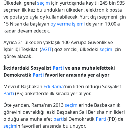
Ülkedeki genel
seçim
için yurtdışında kayıtlı 245 bin 935
seçmen ilk kez bulundukları ülkeden, elektronik posta
ve posta yoluyla oy kullanabilecek. Yurt dışı seçmeni için
15 Nisan'da başlayan
oy verme işlemi
de yarın 19.00'a
kadar devam edecek.
Ayrıca 31 ülkeden yaklaşık 100 Avrupa Güvenlik ve
İşbirliği Teşkilatı (
AGİT
) gözlemcisi, ülkedeki
seçim
için
görev alacak.
İktidardaki Sosyalist
Parti
ve ana muhalefetteki
Demokratik
Parti
favoriler arasında yer alıyor
Mevcut Başbakan
Edi Rama
'nın lideri olduğu Sosyalist
Parti
(PS) anketlerde ilk sırada yer alıyor.
Öte yandan, Rama'nın 2013
seçim
lerinde Başbakanlık
görevini devraldığı, eski Başbakan Sali Berisha'nın lideri
olduğu ana muhalefet
parti
si Demokratik
Parti
(PD) de
seçim
in favorileri arasında bulunuyor.