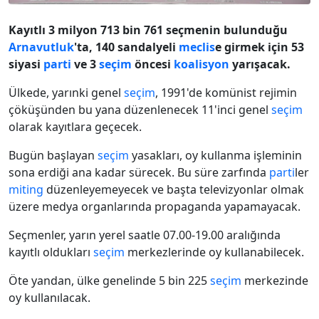
Kayıtlı 3 milyon 713 bin 761 seçmenin bulunduğu
Arnavutluk
'ta, 140 sandalyeli
meclis
e girmek için 53
siyasi
parti
ve 3
seçim
öncesi
koalisyon
yarışacak.
Ülkede, yarınki genel
seçim
, 1991'de komünist rejimin
çöküşünden bu yana düzenlenecek 11'inci genel
seçim
olarak kayıtlara geçecek.
Bugün başlayan
seçim
yasakları, oy kullanma işleminin
sona erdiği ana kadar sürecek. Bu süre zarfında
parti
ler
miting
düzenleyemeyecek ve başta televizyonlar olmak
üzere medya organlarında propaganda yapamayacak.
Seçmenler, yarın yerel saatle 07.00-19.00 aralığında
kayıtlı oldukları
seçim
merkezlerinde oy kullanabilecek.
Öte yandan, ülke genelinde 5 bin 225
seçim
merkezinde
oy kullanılacak.