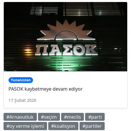
Yunanistan
PASOK kaybetmeye devam ediyor
17 Şubat 2026
#Arnavutluk
#seçim
#meclis
#parti
#oy verme işlemi
#koalisyon
#partiler