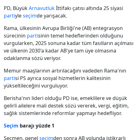
PD, Büyük
Arnavutluk
İttifakı çatısı altında 25 siyasi
parti
yle
seçim
de yarışacak.
Rama, ülkesinin Avrupa Birliği'ne (AB) entegrasyon
sürecinin
parti
sinin temel hedeflerinden olduğunu
vurgularken, 2025 sonuna kadar tüm fasılların açılması
ve ülkenin 2030'a kadar AB'ye tam üye olmasına
odaklanma sözü veriyor.
Memur maaşlarının artırılacağını vadeden Rama'nın
parti
si PS ayrıca sosyal hizmetlerin kalitesinin
yükseltileceğini vurguluyor.
Berisha'nın lideri olduğu PD ise, emeklilere ve düşük
gelirli ailelere mali destek sözü vererek, vergi, eğitim,
sağlık sistemlerinde reformlar yapmayı hedefliyor.
Seçim
barajı yüzde 1
Seçmen, genel
seçim
den sonra AB yolunda istikrarlı