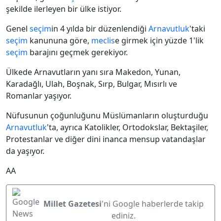
şekilde ilerleyen bir ülke istiyor.
Genel
seçim
in 4 yılda bir düzenlendiği
Arnavutluk
'taki
seçim
kanununa göre,
meclis
e girmek için yüzde 1'lik
seçim
barajını geçmek gerekiyor.
Ülkede Arnavutların yanı sıra Makedon, Yunan,
Karadağlı, Ulah, Boşnak, Sırp, Bulgar, Mısırlı ve
Romanlar yaşıyor.
Nüfusunun çoğunluğunu Müslümanların oluşturduğu
Arnavutluk
'ta, ayrıca Katolikler, Ortodokslar, Bektaşiler,
Protestanlar ve diğer dini inanca mensup vatandaşlar
da yaşıyor.
AA
Millet Gazetesi
'ni Google haberlerde takip
ediniz.