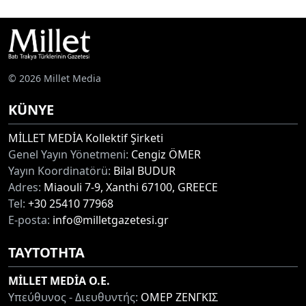
© 2026 Millet Media
KÜNYE
MİLLET MEDİA Kollektif Şirketi
Genel Yayın Yönetmeni:
Cengiz ÖMER
Yayın Koordinatörü:
Bilal BUDUR
Adres:
Miaouli 7-9, Xanthi 67100, GREECE
Tel:
+30 25410 77968
E-posta:
info@milletgazetesi.gr
ΤΑΥΤΟΤΗΤΑ
MİLLET MEDİA O.E.
Υπεύθυνος - Διευθυντής:
ΟΜΕΡ ΖΕΝΓΚΙΣ