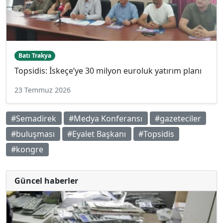
Batı Trakya
Topsidis: İskeçe’ye 30 milyon euroluk yatırım planı
23 Temmuz 2026
#Semadirek
#Medya Konferansı
#gazeteciler
#buluşması
#Eyalet Başkanı
#Topsidis
#kongre
Güncel haberler