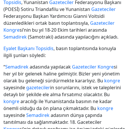
Topsidis
, Yunanistan
Gazeteciler
Federasyonu Başkanı
(POESİ) Sotiru Triandafilu ve Yunanistan
Gazeteciler
Federasyonu Başkan Yardımcısı Gianni Voitsidi
düzenledikleri ortak basın toplantısıyla,
Gazeteciler
Kongre
si’nin bu yıl 18-20 Ekim tarihleri arasında
Semadirek
(Samotraki) adasında yapılacığını açıkladı.
Eyalet Başkanı
Topsidis
, basın toplantısında konuyla
ilgili şunları söyledi:
“
Semadirek
adasında yapılacak
Gazeteciler
Kongre
si
her yıl bir gelenek haline gelmiştir. Bizler yeni yönetim
olarak bu geleneği sürdürmekte kararlıyız. Bu
kongre
sayesinde
gazeteciler
in sorunlarını, istek ve taleplerini
detaylı bir şekilde ele alma fırsatımız olacaktır. Bu
kongre
aracılığı ile Yunanistanda basının ne kadar
önemli olduğu da ön plana çıkmaktadır. Bu
kongre
sayesinde
Semadirek
adasının dünya çapında
tanıtılması da sağlanmaktadır. 18. Gaceteciler