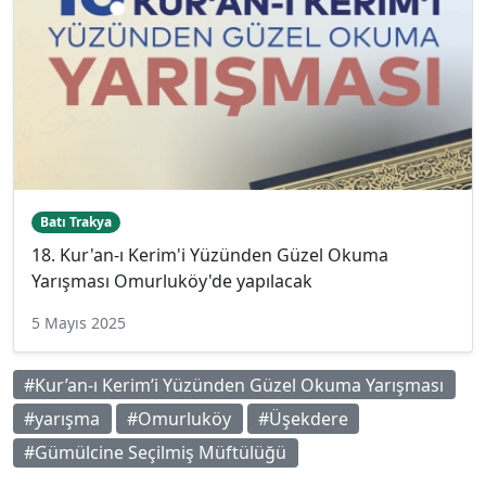
Batı Trakya
18. Kur'an-ı Kerim'i Yüzünden Güzel Okuma
Yarışması Omurluköy'de yapılacak
5 Mayıs 2025
#Kur’an-ı Kerim’i Yüzünden Güzel Okuma Yarışması
#yarışma
#Omurluköy
#Üşekdere
#Gümülcine Seçilmiş Müftülüğü