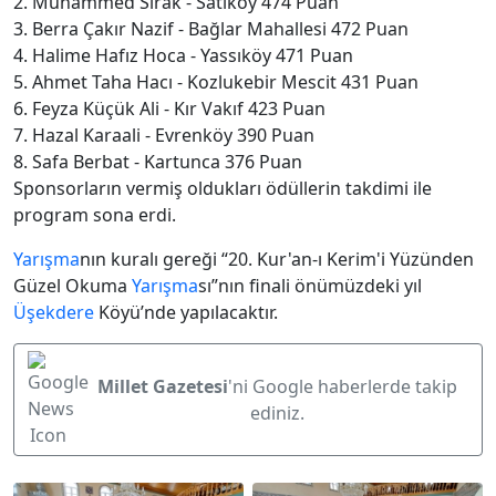
2. Muhammed Sirak - Satıköy 474 Puan
3. Berra Çakır Nazif - Bağlar Mahallesi 472 Puan
4. Halime Hafız Hoca - Yassıköy 471 Puan
5. Ahmet Taha Hacı - Kozlukebir Mescit 431 Puan
6. Feyza Küçük Ali - Kır Vakıf 423 Puan
7. Hazal Karaali - Evrenköy 390 Puan
8. Safa Berbat - Kartunca 376 Puan
Sponsorların vermiş oldukları ödüllerin takdimi ile
program sona erdi.
Yarışma
nın kuralı gereği “20. Kur'an-ı Kerim'i Yüzünden
Güzel Okuma
Yarışma
sı”nın finali önümüzdeki yıl
Üşekdere
Köyü’nde yapılacaktır.
Millet Gazetesi
'ni Google haberlerde takip
ediniz.