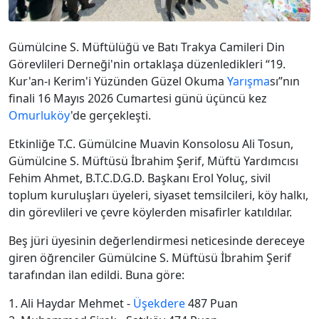
Gümülcine S. Müftülüğü ve Batı Trakya Camileri Din
Görevlileri Derneği'nin ortaklaşa düzenledikleri “19.
Kur'an-ı Kerim'i Yüzünden Güzel Okuma
Yarışma
sı”nın
finali 16 Mayıs 2026 Cumartesi günü üçüncü kez
Omurluköy
'de gerçekleşti.
Etkinliğe T.C. Gümülcine Muavin Konsolosu Ali Tosun,
Gümülcine S. Müftüsü İbrahim Şerif, Müftü Yardımcısı
Fehim Ahmet, B.T.C.D.G.D. Başkanı Erol Yoluç, sivil
toplum kuruluşları üyeleri, siyaset temsilcileri, köy halkı,
din görevlileri ve çevre köylerden misafirler katıldılar.
Beş jüri üyesinin değerlendirmesi neticesinde dereceye
giren öğrenciler Gümülcine S. Müftüsü İbrahim Şerif
tarafından ilan edildi. Buna göre:
1. Ali Haydar Mehmet -
Üşekdere
487 Puan