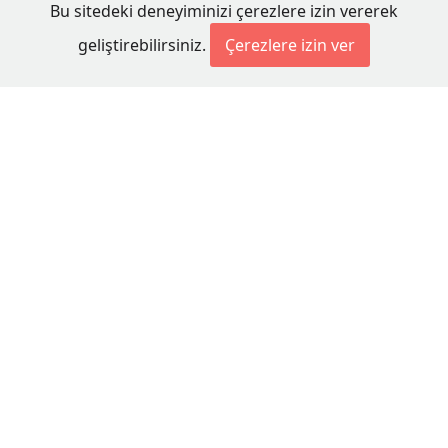
Bu sitedeki deneyiminizi çerezlere izin vererek
geliştirebilirsiniz.
Çerezlere izin ver
© 2026 Millet Media
KÜNYE
MİLLET MEDİA Kollektif Şirketi
Genel Yayın Yönetmeni:
Cengiz ÖMER
Yayın Koordinatörü:
Bilal BUDUR
Adres:
Miaouli 7-9, Xanthi 67100, GREECE
Tel:
+30 25410 77968