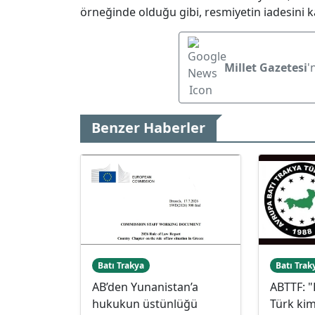
örneğinde olduğu gibi, resmiyetin iadesini k
Millet Gazetesi
'
Benzer Haberler
Batı Trakya
Batı Trak
AB’den Yunanistan’a
ABTTF: "
hukukun üstünlüğü
Türk kiml