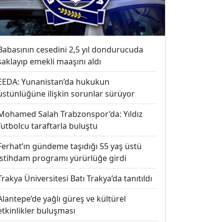
Babasının cesedini 2,5 yıl dondurucuda
saklayıp emekli maaşını aldı
EEDA: Yunanistan’da hukukun
üstünlüğüne ilişkin sorunlar sürüyor
Mohamed Salah Trabzonspor’da: Yıldız
futbolcu taraftarla buluştu
Ferhat’ın gündeme taşıdığı 55 yaş üstü
istihdam programı yürürlüğe girdi
Trakya Üniversitesi Batı Trakya’da tanıtıldı
Alantepe’de yağlı güreş ve kültürel
etkinlikler buluşması