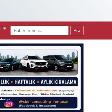
sap
Ara