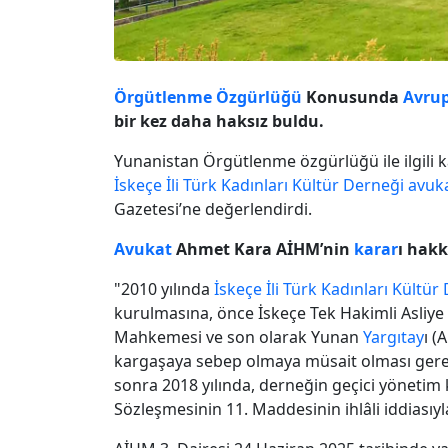
Örgütlenme Özgürlüğü
Konusunda
Avrup
bir kez daha haksız buldu.
Yunanistan Örgütlenme özgürlüğü ile ilgili 
İskeçe İli Türk Kadınları Kültür Derneği
avuk
Gazetesi’ne değerlendirdi.
Avukat
Ahmet Kara AİHM’nin
karar
ı hakk
"2010 yılında
İskeçe İli Türk Kadınları Kültür
kurulmasına, önce İskeçe Tek Hakimli Asliy
Mahkemesi ve son olarak Yunan
Yargıtay
ı (
kargaşaya sebep olmaya müsait olması gerek
sonra 2018 yılında, derneğin geçici yönetim
Sözleşmesinin 11. Maddesinin ihlâli iddiasıy