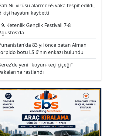
Batı Nil virüsü alarmı: 65 vaka tespit edildi,
6 kişi hayatını kaybetti
19. Ketenlik Gençlik Festivali 7-8
Ağustos'da
Yunanistan'da 83 yıl önce batan Alman
torpido botu LS 6'nın enkazı bulundu
Serez’de yeni "koyun-keçi çiçeği"
vakalarına rastlandı