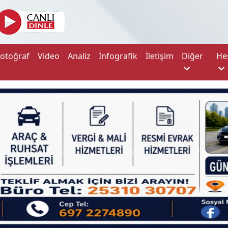
Fotoğraf
Video
Analiz
İnfografik
İletişim
Diğer
He