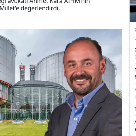
neği avukatı Ahmet Kara AİHM’nin
illet’e değerlendirdi.