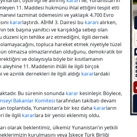
ınlanan, oybirliği ile alınmış
karar
ı ile, Yunanistan’ın
yen 11. Maddesi hükmünü ihlal ettiğini tespit etti
manevi tazminat ödemesini ve yaklaşık 4.700 Evro
asını
karar
laştırdı. AİHM 3. Dairesi bu
karar
ı alırken,
 tek başına yanıltıcı ve karışıklığa sebep olan
üzeni için tehlike arz etmediğini, ilgili dernek
 olamayacağını, topluca hareket etmek niyetiyle tüzel
nün olmazsa olmazlarından olduğunu, demokratik bir
rektiğini ve dolayısıyla böyle bir kısıtlamanın
yhine 11. Maddenin ihlâli ile ilgili birçok
 azınlık dernekleri ile ilgili aldığı
karar
lardaki
nmaktadır. Bu sürenin sonunda
karar
kesinleşir. Böylece,
nseyi Bakanlar Komitesi
tarafından takibatı devam
lan toplantıda, Yunanistan’a bir kez daha
karar
ların
 ile ilgili
karar
lara bir yenisi eklenmiş oldu.
ı olarak beklentimiz, ülkemiz Yunanistan’ın yetkili
neklerimizin kurulmasını veya İskeçe Türk Birliği