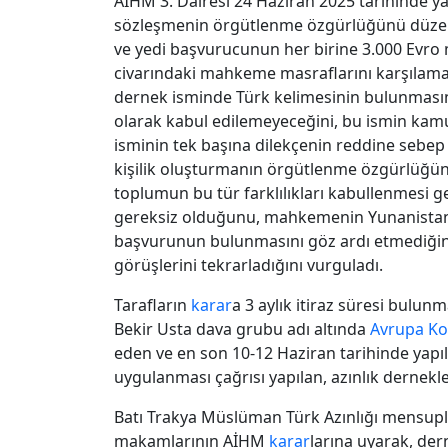
AİHM 3. Dairesi 24 Haziran 2025 tarihinde yay
sözleşmenin örgütlenme özgürlüğünü düzenle
ve yedi başvurucunun her birine 3.000 Evro 
civarındaki mahkeme masraflarını karşılam
dernek isminde Türk kelimesinin bulunmasının
olarak kabul edilemeyeceğini, bu ismin kamu d
isminin tek başına dilekçenin reddine sebep
kişilik oluşturmanın örgütlenme özgürlüğü
toplumun bu tür farklılıkları kabullenmesi ge
gereksiz olduğunu, mahkemenin Yunanistan ale
başvurunun bulunmasını göz ardı etmediğini ve
görüşlerini tekrarladığını vurguladı.
Tarafların
karar
a 3 aylık itiraz süresi bulu
Bekir Usta dava grubu adı altında
Avrupa Ko
eden ve en son 10-12 Haziran tarihinde yapı
uygulanması çağrısı yapılan, azınlık dernekleri
Batı Trakya Müslüman Türk Azınlığı mensuplar
makamlarının AİHM
karar
larına uyarak, der