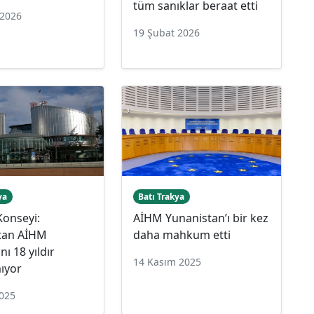
tüm sanıklar beraat etti
 2026
19 Şubat 2026
ya
Batı Trakya
Konseyi:
AİHM Yunanistan’ı bir kez
tan AİHM
daha mahkum etti
nı 18 yıldır
14 Kasım 2025
ıyor
2025