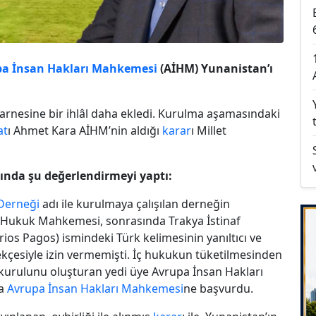
a İnsan Hakları Mahkemesi
(AİHM) Yunanistan’ı
karnesine bir ihlâl daha ekledi. Kurulma aşamasındaki
at
ı Ahmet Kara AİHM’nin aldığı
karar
ı Millet
ında şu değerlendirmeyi yaptı:
 Derneği
adı ile kurulmaya çalışılan derneğin
e Hukuk Mahkemesi, sonrasında Trakya İstinaf
Arios Pagos) ismindeki Türk kelimesinin yanıltıcı ve
çesiyle izin vermemişti. İç hukukun tüketilmesinden
 kurulunu oluşturan yedi üye Avrupa İnsan Hakları
la
Avrupa İnsan Hakları Mahkemesi
ne başvurdu.