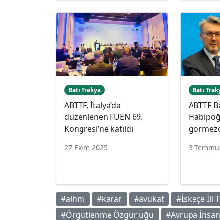
Batı Trakya
Batı Trak
ABTTF, İtalya’da
ABTTF B
düzenlenen FUEN 69.
Habipoğl
Kongresi’ne katıldı
görmezd
27 Ekim 2025
3 Temmu
#aihm
#karar
#avukat
#İskeçe İli 
#Örgütlenme Özgürlüğü
#Avrupa İnsan