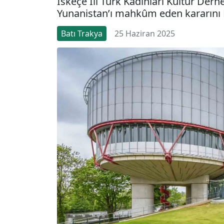
İskeçe İli Türk Kadınları Kültür Der
Yunanistan’ı mahkûm eden kararını M
Batı Trakya
25 Haziran 2025