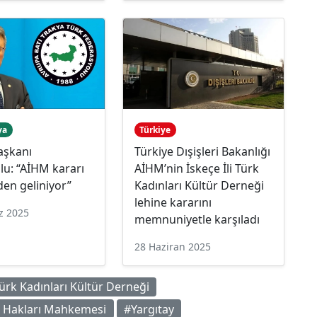
ya
Türkiye
aşkanı
Türkiye Dışişleri Bakanlığı
u: “AİHM kararı
AİHM’nin İskeçe İli Türk
en geliniyor”
Kadınları Kültür Derneği
lehine kararını
z 2025
memnuniyetle karşıladı
28 Haziran 2025
Türk Kadınları Kültür Derneği
 Hakları Mahkemesi
#Yargıtay