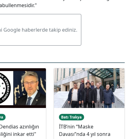
abullenmesidir."
ni Google haberlerde takip ediniz.
ya
Batı Trakya
Dendias azınlığın
İTB’nin “Maske
iğini inkar etti"
Davası”nda 4 yıl sonra