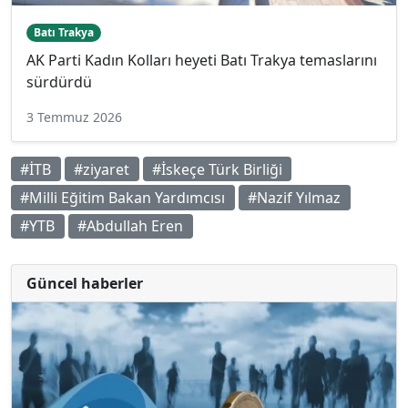
Batı Trakya
AK Parti Kadın Kolları heyeti Batı Trakya temaslarını
sürdürdü
3 Temmuz 2026
#İTB
#ziyaret
#İskeçe Türk Birliği
#Milli Eğitim Bakan Yardımcısı
#Nazif Yılmaz
#YTB
#Abdullah Eren
Güncel haberler