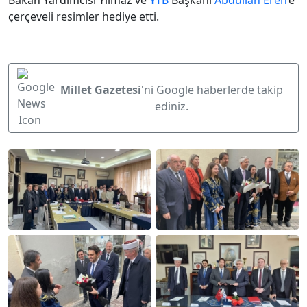
Bakan Yardımcısı Yılmaz ve
YTB
Başkanı
Abdullah Eren
’e
çerçeveli resimler hediye etti.
Millet Gazetesi
'ni Google haberlerde takip
ediniz.