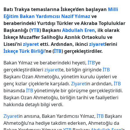
Batı Trakya temaslarına İskeçe’den başlayan
Milli
Eğitim Bakan Yardımcısı
Nazif Yılmaz
ve
beraberindeki Yurtdışı Türkler ve Akraba Topluluklar
Başkanlığı (
YTB
) Başkanı
Abdullah Eren
, ilk olarak
İskeçe Muzaffer Salihoğlu Azınlık Ortaokulu ve
Lisesi’ni
ziyaret
etti. Ardından, ikinci
ziyaret
lerini
İskeçe Türk Birliği
’ne (
İTB
) gerçekleştirdiler.
Bakan Yılmaz ve beraberindeki heyeti,
İTB
’ye
gerçekleştirdikleri
ziyaret
te, birliğin girişinde
İTB
Başkanı Ozan Ahmetoğlu, yönetim kurulu üyeleri ve
genç kızlar çiçeklerle karşıladı.
Ziyaret
in ardından,
İTB
binasında
İTB
yönetimiyle bir görüşme gerçekleştirildi.
Başkan Ozan Ahmetoğlu, birliğin tarihi ve faaliyetleri
hakkında detaylı bilgi verdi.
Ziyaret
in anısına, Bakan Yardımcısı Yılmaz,
İTB
Başkanı
Ahmetoğlu’na hediye takdim ederken, Ahmetoğlu da