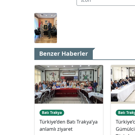
Benzer Haberler
Batı Trakya
Batı Trak
Türkiye’den Batı Trakya’ya
Türkiye’
anlamlı ziyaret
Gümülcin