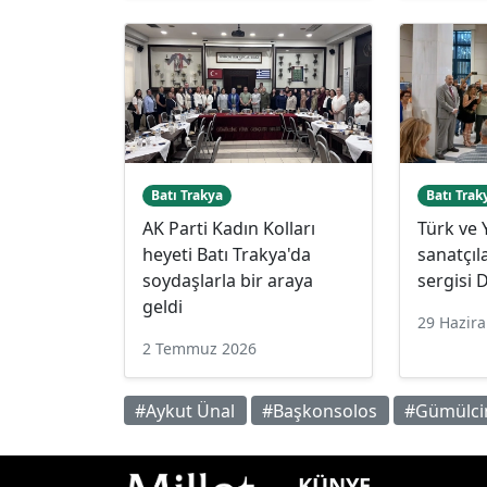
Batı Trakya
Batı Trak
AK Parti Kadın Kolları
Türk ve 
heyeti Batı Trakya'da
sanatçıl
soydaşlarla bir araya
sergisi 
geldi
29 Hazir
2 Temmuz 2026
#Aykut Ünal
#Başkonsolos
#Gümülci
KÜNYE