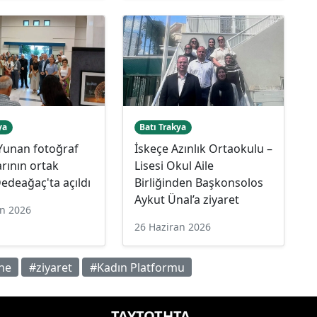
ya
Batı Trakya
Yunan fotoğraf
İskeçe Azınlık Ortaokulu –
arının ortak
Lisesi Okul Aile
Dedeağaç'ta açıldı
Birliğinden Başkonsolos
Aykut Ünal’a ziyaret
an 2026
26 Haziran 2026
ne
#ziyaret
#Kadın Platformu
ΤΑΥΤΟΤΗΤΑ