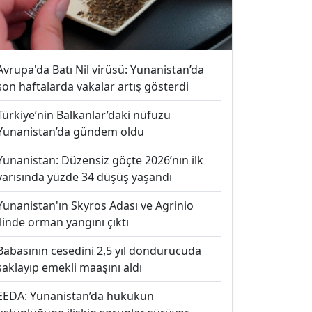
Avrupa'da Batı Nil virüsü: Yunanistan’da
son haftalarda vakalar artış gösterdi
Türkiye’nin Balkanlar’daki nüfuzu
Yunanistan’da gündem oldu
Yunanistan: Düzensiz göçte 2026’nın ilk
yarısında yüzde 34 düşüş yaşandı
Yunanistan'ın Skyros Adası ve Agrinio
ilinde orman yangını çıktı
Babasının cesedini 2,5 yıl dondurucuda
saklayıp emekli maaşını aldı
EEDA: Yunanistan’da hukukun