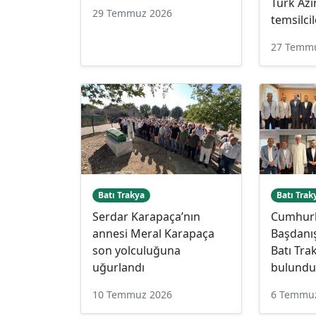
Türk Azı
29 Temmuz 2026
temsilci
27 Temm
Batı Trakya
Batı Trak
Serdar Karapaça’nın
Cumhur
annesi Meral Karapaça
Başdanış
son yolculuğuna
Batı Tra
uğurlandı
bulund
10 Temmuz 2026
6 Temmu