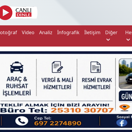
Fotoğraf
Video
Analiz
İnfografik
İletişim
Diğer
He