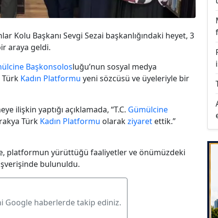
nlar Kolu Başkanı Sevgi Sezai başkanlığındaki heyet, 3
ir araya geldi.
ülcine
Başkonsolos
luğu’nun sosyal medya
a Türk
Kadın Platformu
yeni sözcüsü ve üyeleriyle bir
e ilişkin yaptığı açıklamada, “T.C.
Gümülcine
Trakya Türk
Kadın Platformu
olarak
ziyaret
ettik.”
e, platformun yürüttüğü faaliyetler ve önümüzdeki
ışverişinde bulunuldu.
ni Google haberlerde takip ediniz.