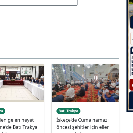
ya
Batı Trakya
den gelen heyet
İskeçe’de Cuma namazı
e’de Batı Trakya
öncesi şehitler için eller