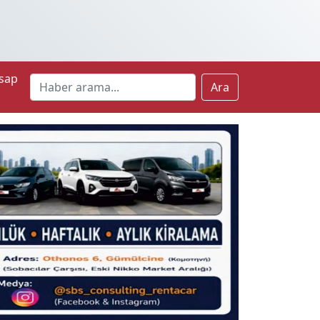
sap
Ara