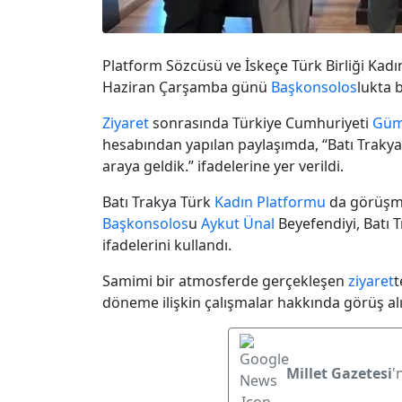
Platform Sözcüsü ve İskeçe Türk Birliği Kadı
Haziran Çarşamba günü
Başkonsolos
lukta b
Ziyaret
sonrasında Türkiye Cumhuriyeti
Güm
hesabından yapılan paylaşımda, “Batı Traky
araya geldik.” ifadelerine yer verildi.
Batı Trakya Türk
Kadın Platformu
da görüşmey
Başkonsolos
u
Aykut Ünal
Beyefendiyi, Batı 
ifadelerini kullandı.
Samimi bir atmosferde gerçekleşen
ziyaret
t
döneme ilişkin çalışmalar hakkında görüş al
Millet Gazetesi
'