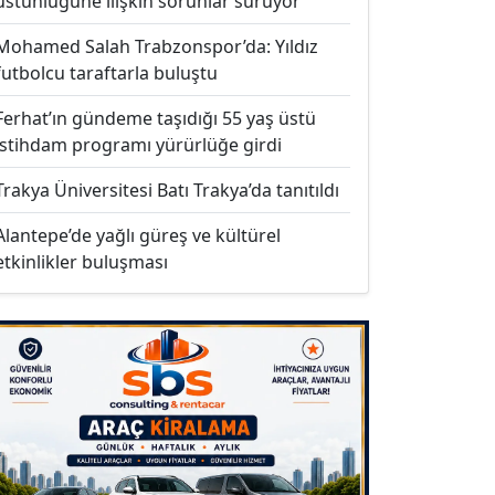
üstünlüğüne ilişkin sorunlar sürüyor
Mohamed Salah Trabzonspor’da: Yıldız
futbolcu taraftarla buluştu
Ferhat’ın gündeme taşıdığı 55 yaş üstü
istihdam programı yürürlüğe girdi
Trakya Üniversitesi Batı Trakya’da tanıtıldı
Alantepe’de yağlı güreş ve kültürel
etkinlikler buluşması