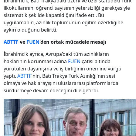
İbrahimcik, Batı Trakya’daki özerk ve özel statüdeki Türk
ilkokullarının, öğrenci sayısının yetersizliği gerekçesiyle
sistematik şekilde kapatıldığını ifade etti. Bu
uygulamanın, azınlık toplumunun eğitim özerkliğine
aykırı olduğunu belirtti.
ABTTF
ve
FUEN
'den ortak mücadele mesajı
İbrahimcik ayrıca, Avrupa’daki tüm azınlıkların
haklarının korunması adına
FUEN
çatısı altında
yürütülen dayanışma ve iş birliğinin önemine vurgu
yaptı.
ABTTF
'nin, Batı Trakya Türk Azınlığı'nın sesi
olmaya ve hak arayışını uluslararası platformlarda
sürdürmeye devam edeceğini dile getirdi.