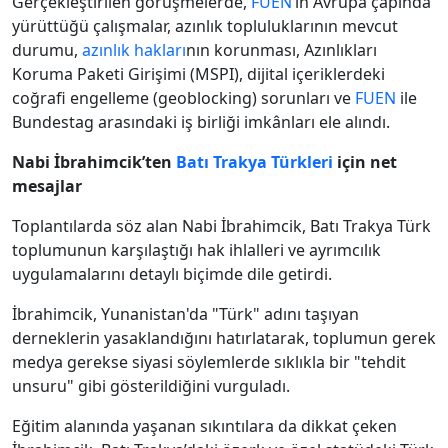
Gerçekleştirilen görüşmelerde,
FUEN
’in Avrupa çapında
yürüttüğü çalışmalar, azınlık topluluklarının mevcut
durumu,
azınlık hakları
nın korunması, Azınlıkları
Koruma Paketi Girişimi (MSPI), dijital içeriklerdeki
coğrafi engelleme (geoblocking) sorunları ve
FUEN
ile
Bundestag arasındaki iş birliği imkânları ele alındı.
Nabi İbrahimcik’ten
Batı Trakya Türkleri
için net
mesajlar
Toplantılarda söz alan Nabi İbrahimcik, Batı Trakya Türk
toplumunun karşılaştığı hak ihlalleri ve ayrımcılık
uygulamalarını detaylı biçimde dile getirdi.
İbrahimcik, Yunanistan'da "Türk" adını taşıyan
derneklerin yasaklandığını hatırlatarak, toplumun gerek
medya gerekse siyasi söylemlerde sıklıkla bir "tehdit
unsuru" gibi gösterildiğini vurguladı.
Eğitim alanında yaşanan sıkıntılara da dikkat çeken