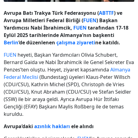
Avrupa Batı Trakya Türk Federasyonu (
ABTTF
) ve
Avrupa Milletleri Federal Birliği (
FUEN
) Başkan
Yardımcısı Nabi İbrahimcik,
FUEN
tarafından 17-18
Eylül 2025 tarihlerinde Almanya’nın başkenti
Berlin
’de düzenlenen
çalışma ziyareti
ne katıldı.
FUEN
heyeti, Başkan Yardımcıları Olivia Schubert,
Bernard Gaida ve Nabi İbrahimcik ile Genel Sekreter Eva
Penzes’ten oluştu. Heyet, ziyaret kapsamında
Almanya
Federal Meclisi
(Bundestag) üyeleri Klaus-Peter Willsch
(CDU/CSU), Kathrin Michel (SPD), Christoph de Vries
(CDU/CSU), Knut Abraham (CDU/CSU) ve Stefan Seidler
(SSW) ile bir araya geldi. Ayrıca Avrupa Hür İttifakı
Gençliği (EFAY) Başkanı Maylis Roßberg ile de temas
kuruldu.
Avrupa’daki
azınlık hakları
ele alındı