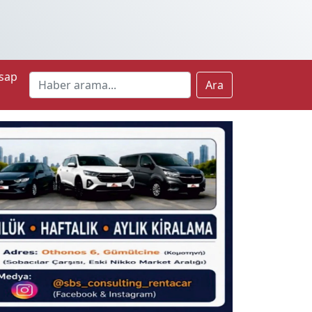
sap
Ara