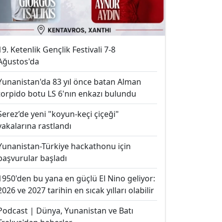
19. Ketenlik Gençlik Festivali 7-8
Ağustos'da
Yunanistan'da 83 yıl önce batan Alman
torpido botu LS 6'nın enkazı bulundu
Serez’de yeni "koyun-keçi çiçeği"
vakalarına rastlandı
Yunanistan-Türkiye hackathonu için
başvurular başladı
1950'den bu yana en güçlü El Nino geliyor:
2026 ve 2027 tarihin en sıcak yılları olabilir
Podcast | Dünya, Yunanistan ve Batı