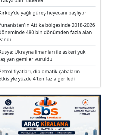
Trakya'dan haberler
Kırköy’de yağlı güreş heyecanı başlıyor
Yunanistan'ın Attika bölgesinde 2018-2026
döneminde 480 bin dönümden fazla alan
yandı
Rusya: Ukrayna limanları ile askeri yük
taşıyan gemiler vuruldu
Petrol fiyatları, diplomatik çabaların
etkisiyle yüzde 4'ten fazla geriledi