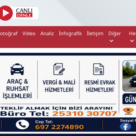
Fotoğraf
Video
Analiz
İnfografik
İletişim
Diğer
He