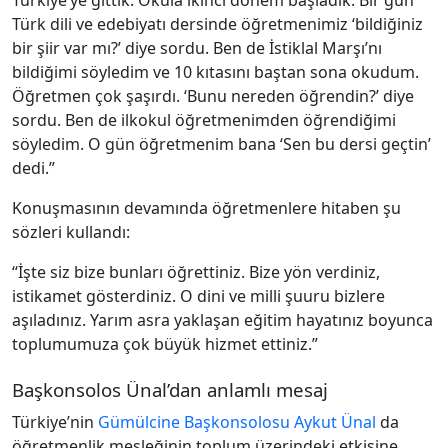
Türkiye’ye gittik. Okula ikinci dönem başladık. Bir gün
Türk dili ve edebiyatı dersinde öğretmenimiz ‘bildiğiniz
bir şiir var mı?’ diye sordu. Ben de İstiklal Marşı’nı
bildiğimi söyledim ve 10 kıtasını baştan sona okudum.
Öğretmen çok şaşırdı. ‘Bunu nereden öğrendin?’ diye
sordu. Ben de ilkokul öğretmenimden öğrendiğimi
söyledim. O gün öğretmenim bana ‘Sen bu dersi geçtin’
dedi.”
Konuşmasının devamında öğretmenlere hitaben şu
sözleri kullandı:
“İşte siz bize bunları öğrettiniz. Bize yön verdiniz,
istikamet gösterdiniz. O dini ve milli şuuru bizlere
aşıladınız. Yarım asra yaklaşan eğitim hayatınız boyunca
toplumumuza çok büyük hizmet ettiniz.”
Başkonsolos Ünal’dan anlamlı mesaj
Türkiye’nin
Gümülcine Başkonsolosu
Aykut Ünal
da
öğretmenlik mesleğinin toplum üzerindeki etkisine