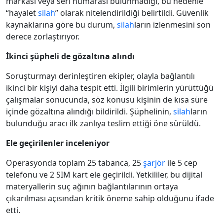
markası veya seri numarası bulunmadığı, bu nedenle
“hayalet
silah
” olarak nitelendirildiği belirtildi. Güvenlik
kaynaklarına göre bu durum,
silah
ların izlenmesini son
derece zorlaştırıyor.
İkinci şüpheli de gözaltına alındı
Soruşturmayı derinleştiren ekipler, olayla bağlantılı
ikinci bir kişiyi daha tespit etti. İlgili birimlerin yürüttüğü
çalışmalar sonucunda, söz konusu kişinin de kısa süre
içinde gözaltına alındığı bildirildi. Şüphelinin,
silah
ların
bulunduğu aracı ilk zanlıya teslim ettiği öne sürüldü.
Ele geçirilenler inceleniyor
Operasyonda toplam 25 tabanca, 25
şarjör
ile 5 cep
telefonu ve 2 SIM kart ele geçirildi. Yetkililer, bu dijital
materyallerin suç ağının bağlantılarının ortaya
çıkarılması açısından kritik öneme sahip olduğunu ifade
etti.