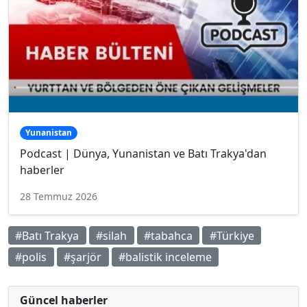
Yunanistan
Podcast | Dünya, Yunanistan ve Batı Trakya'dan
haberler
28 Temmuz 2026
#Batı Trakya
#silah
#tabahca
#Türkiye
#polis
#şarjör
#balistik inceleme
Güncel haberler