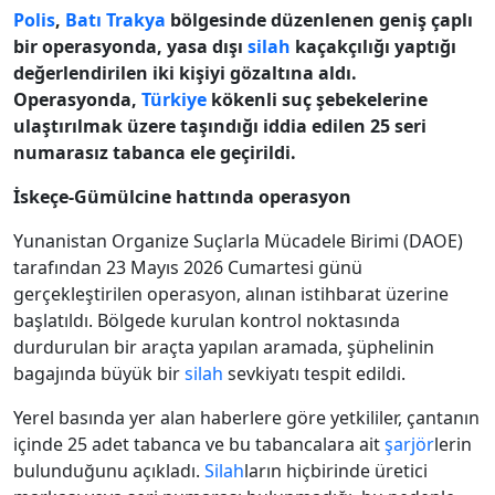
Polis
,
Batı Trakya
bölgesinde düzenlenen geniş çaplı
bir operasyonda, yasa dışı
silah
kaçakçılığı yaptığı
değerlendirilen iki kişiyi gözaltına aldı.
Operasyonda,
Türkiye
kökenli suç şebekelerine
ulaştırılmak üzere taşındığı iddia edilen 25 seri
numarasız tabanca ele geçirildi.
İskeçe-Gümülcine hattında operasyon
Yunanistan Organize Suçlarla Mücadele Birimi (DAOE)
tarafından 23 Mayıs 2026 Cumartesi günü
gerçekleştirilen operasyon, alınan istihbarat üzerine
başlatıldı. Bölgede kurulan kontrol noktasında
durdurulan bir araçta yapılan aramada, şüphelinin
bagajında büyük bir
silah
sevkiyatı tespit edildi.
Yerel basında yer alan haberlere göre yetkililer, çantanın
içinde 25 adet tabanca ve bu tabancalara ait
şarjör
lerin
bulunduğunu açıkladı.
Silah
ların hiçbirinde üretici