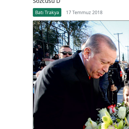
Sözcüsü D
Batı Trakya
17 Temmuz 2018