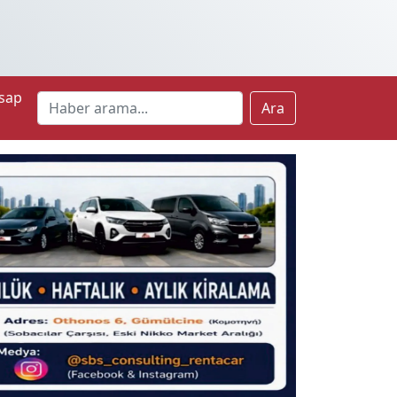
sap
Ara