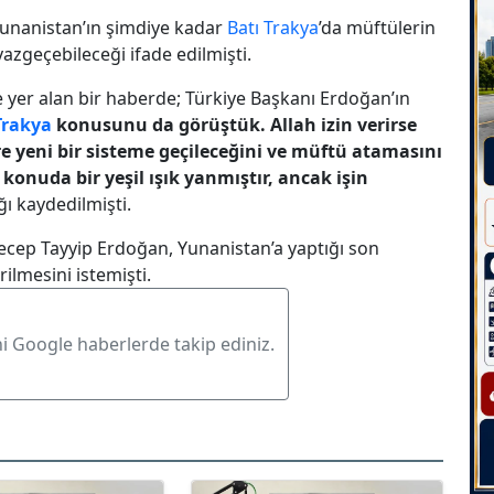
 Yunanistan’ın şimdiye kadar
Batı Trakya
’da müftülerin
azgeçebileceği ifade edilmişti.
 yer alan bir haberde; Türkiye Başkanı Erdoğan’ın
Trakya
konusunu da görüştük. Allah izin verirse
ere yeni bir sisteme geçileceğini ve müftü atamasını
 konuda bir yeşil ışık yanmıştır, ancak işin
ğı kaydedilmişti.
ecep Tayyip Erdoğan, Yunanistan’a yaptığı son
ilmesini istemişti.
ni Google haberlerde takip ediniz.