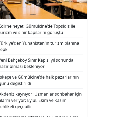
Edirne heyeti Gümülcine’de Topsidis ile
turizm ve sınır kapılarını görüştü
Türkiye'den Yunanistan'ın turizm planına
tepki
Yeni Bahçeköy Sınır Kapısı yıl sonunda
hazır olması bekleniyor
İskeçe ve Gümülcine’de halk pazarlarının
günü değiştirildi
Akdeniz kaynıyor: Uzmanlar sonbahar için
alarm veriyor; Eylül, Ekim ve Kasım
tehlikeli geçebilir