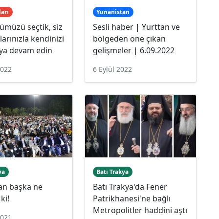
ları
Yunanistan
ümüzü seçtik, siz
Sesli haber | Yurttan ve
larınızla kendinizi
bölgeden öne çıkan
ya devam edin
gelişmeler | 6.09.2022
2022
6 Eylül 2022
ya
Batı Trakya
an başka ne
Batı Trakya'da Fener
ki!
Patrikhanesi'ne bağlı
Metropolitler haddini aştı
2021