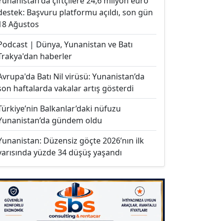
Yunanistan'da çiftçilere 24,6 milyon euro
destek: Başvuru platformu açıldı, son gün
18 Ağustos
Podcast | Dünya, Yunanistan ve Batı
Trakya'dan haberler
Avrupa'da Batı Nil virüsü: Yunanistan’da
son haftalarda vakalar artış gösterdi
Türkiye’nin Balkanlar’daki nüfuzu
Yunanistan’da gündem oldu
Yunanistan: Düzensiz göçte 2026’nın ilk
yarısında yüzde 34 düşüş yaşandı