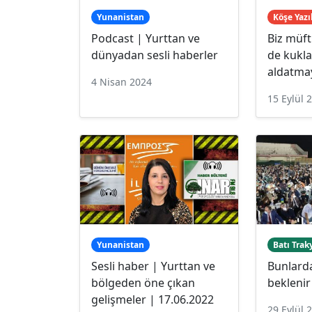
Yunanistan
Köşe Yazı
Podcast | Yurttan ve
Biz müft
dünyadan sesli haberler
de kukla
aldatma
4 Nisan 2024
15 Eylül 
Yunanistan
Batı Trak
Sesli haber | Yurttan ve
Bunlard
bölgeden öne çıkan
beklenir 
gelişmeler | 17.06.2022
29 Eylül 