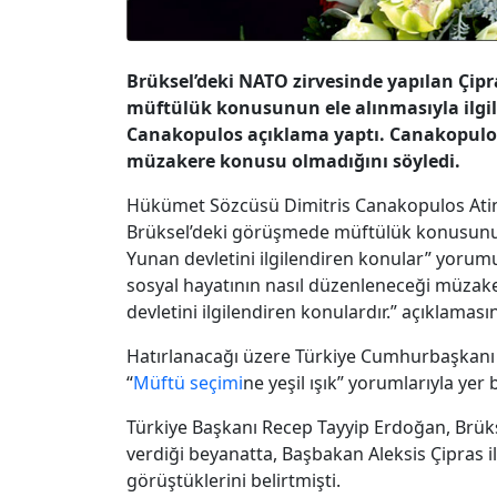
Brüksel’deki NATO zirvesinde yapılan Çi
müftülük konusunun ele alınmasıyla ilgil
Canakopulos açıklama yaptı. Canakopulos
müzakere konusu olmadığını söyledi.
Hükümet Sözcüsü Dimitris Canakopulos Atin
Brüksel’deki görüşmede müftülük konusunun el
Yunan devletini ilgilendiren konular” yorumu
sosyal hayatının nasıl düzenleneceği müzak
devletini ilgilendiren konulardır.” açıklamasın
Hatırlanacağı üzere Türkiye Cumhurbaşkanı 
“
Müftü seçimi
ne yeşil ışık” yorumlarıyla yer
Türkiye Başkanı Recep Tayyip Erdoğan, Brüks
verdiği beyanatta, Başbakan Aleksis Çipras i
görüştüklerini belirtmişti.