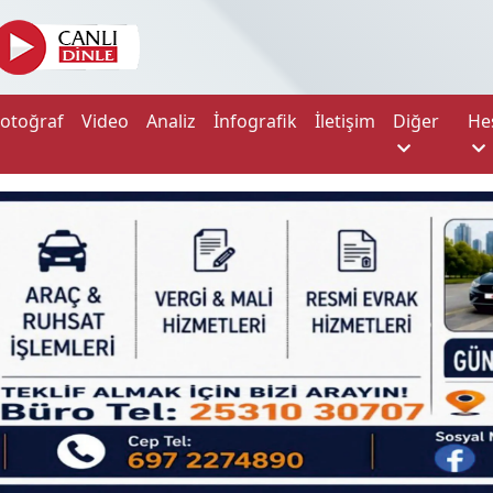
Fotoğraf
Video
Analiz
İnfografik
İletişim
Diğer
He