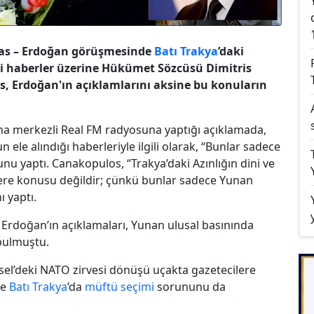
pras – Erdoğan görüşmesinde
Batı Trakya
’daki
i haberler üzerine Hükümet Sözcüsü Dimitris
, Erdoğan'ın açıklamlarını aksine bu konuların
a merkezli Real FM radyosuna yaptığı açıklamada,
e alındığı haberleriyle ilgili olarak, “Bunlar sadece
nu yaptı. Canakopulos, “Trakya’daki Azınlığın dini ve
ere konusu değildir; çünkü bunlar sadece Yunan
ı yaptı.
Erdoğan’ın açıklamaları, Yunan ulusal basınında
 bulmuştu.
el’deki NATO zirvesi dönüşü uçakta gazetecilere
le
Batı Trakya
’da
müftü seçimi
sorununu da