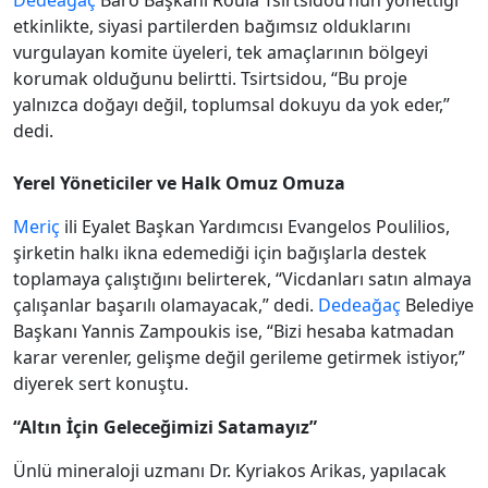
Dedeağaç
Baro Başkanı Roula Tsirtsidou’nun yönettiği
etkinlikte, siyasi partilerden bağımsız olduklarını
vurgulayan komite üyeleri, tek amaçlarının bölgeyi
korumak olduğunu belirtti. Tsirtsidou, “Bu proje
yalnızca doğayı değil, toplumsal dokuyu da yok eder,”
dedi.
Yerel Yöneticiler ve Halk Omuz Omuza
Meriç
ili Eyalet Başkan Yardımcısı Evangelos Poulilios,
şirketin halkı ikna edemediği için bağışlarla destek
toplamaya çalıştığını belirterek, “Vicdanları satın almaya
çalışanlar başarılı olamayacak,” dedi.
Dedeağaç
Belediye
Başkanı Yannis Zampoukis ise, “Bizi hesaba katmadan
karar verenler, gelişme değil gerileme getirmek istiyor,”
diyerek sert konuştu.
“Altın İçin Geleceğimizi Satamayız”
Ünlü mineraloji uzmanı Dr. Kyriakos Arikas, yapılacak