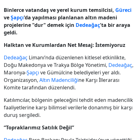
Binlerce vatandaş ve yerel kurum temsilcisi,
Güreci
ve
Şapçı
'da yapılması planlanan altın madeni
projelerine "dur" demek için
Dedeağaç
'ta bir araya
geldi.
Halktan ve Kurumlardan Net Mesaj: İstemiyoruz
Dedeağaç
Limanı’nda düzenlenen kitlesel etkinlikte,
Doğu Makedonya ve Trakya Bölge Yönetimi,
Dedeağaç
,
Maronya-
Şapçı
ve Gümülcine belediyeleri yer aldı.
Organizasyon,
Altın Madenciliği
ne Karşı İllerarası
Komite tarafından düzenlendi.
Katılımcılar, bölgenin geleceğini tehdit eden madencilik
faaliyetlerine karşı bilimsel verilerle donanmış bir karşı
duruş sergiledi.
“Topraklarımız Satılık Değil”