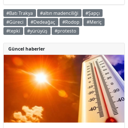
#Batı Trakya
#altın madenciliği
#Şapçı
#Güreci
#Dedeağaç
#Rodop
#Meriç
#tepki
#yürüyüş
#protesto
Güncel haberler