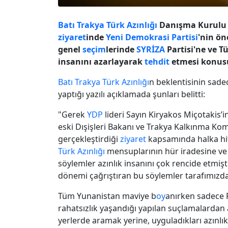
Batı Trakya Türk Azınlığı
Danışma Kurulu 
ziyaret
inde
Yeni Demokrasi Partisi
'nin ön
genel
seçim
lerinde
SYRİZA
Partisi'ne ve T
insanını azarlayarak
tehdit
etmesi konusu
Batı Trakya Türk Azınlığı
n beklentisinin sad
yaptığı yazılı açıklamada şunları belitti:
"Gerek
YDP
lideri Sayın Kiryakos Miçotakis’i
eski Dışişleri Bakanı ve Trakya Kalkınma K
gerçekleştirdiği
ziyaret
kapsamında halka hi
Türk Azınlığı
mensuplarının hür iradesine ve t
söylemler azınlık insanını çok rencide etmişt
dönemi çağrıştıran bu söylemler tarafımızda
Tüm Yunanistan maviye b
oy
anırken sadece R
rahatsızlık yaşandığı yapılan suçlamalardan
yerlerde aramak yerine, uyguladıkları azınlık 