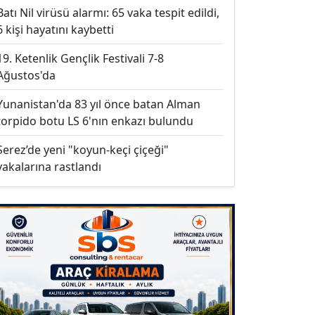
Batı Nil virüsü alarmı: 65 vaka tespit edildi,
6 kişi hayatını kaybetti
19. Ketenlik Gençlik Festivali 7-8
Ağustos'da
Yunanistan'da 83 yıl önce batan Alman
torpido botu LS 6'nın enkazı bulundu
Serez’de yeni "koyun-keçi çiçeği"
vakalarına rastlandı