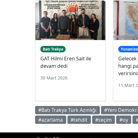
Batı Trakya
Yunanist
GAT Hilmi Eren Sait ile
Gelecek 
devam dedi
hangi pa
verirsini
30 Mart 2026
11 Mart 
#Batı Trakya Türk Azınlığı
#Yeni Demokras
#azarlama
#tehdit
#seçim
#oy