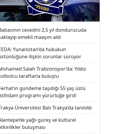
Babasının cesedini 2,5 yıl dondurucuda
saklayıp emekli maaşını aldı
EEDA: Yunanistan’da hukukun
üstünlüğüne ilişkin sorunlar sürüyor
Mohamed Salah Trabzonspor’da: Yıldız
futbolcu taraftarla buluştu
Ferhat’ın gündeme taşıdığı 55 yaş üstü
istihdam programı yürürlüğe girdi
Trakya Üniversitesi Batı Trakya’da tanıtıldı
Alantepe’de yağlı güreş ve kültürel
etkinlikler buluşması