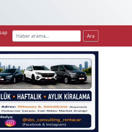
sap
Ara