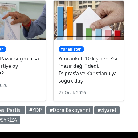
an
Yunanistan
Pazar seçim olsa
Yeni anket: 10 kişiden 7’si
rtiye oy
“hazır değil” dedi,
z?
Tsipras'a ve Karistianu'ya
soğuk duş
2026
27 Ocak 2026
i Partisi
#YDP
#Dora Bakoyanni
#ziyaret
#SYRİZA