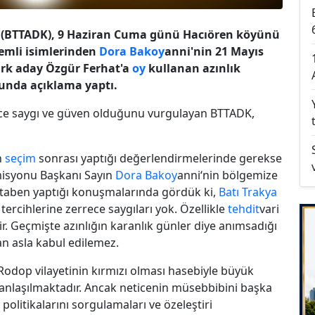
(BTTADK), 9 Haziran Cuma günü Hacıören köyünü
emli isimlerinden
Dora Bak
oy
anni'nin 21 Mayıs
ürk aday Özgür Ferhat'a
oy
kullanan azınlık
nda açıklama yaptı.
ece saygı ve güven olduğunu vurgulayan BTTADK,
n
seçim
sonrası yaptığı değerlendirmelerinde gerekse
omisyonu Başkanı Sayın
Dora Bak
oy
anni‘nin bölgemize
taben yaptığı konuşmalarında gördük ki,
Batı Trakya
ercihlerine zerrece saygıları yok. Özellikle
tehdit
vari
ir. Geçmişte azınlığın karanlık günler diye anımsadığı
n asla kabul edilemez.
odop vilayetinin kırmızı olması hasebiyle büyük
 anlaşılmaktadır. Ancak neticenin müsebbibini başka
politikalarını sorgulamaları ve özeleştiri