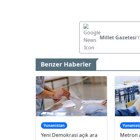
Millet Gazetesi
'
Benzer Haberler
Yunanistan
Yunanist
Yeni Demokrasi açık ara
Metron A