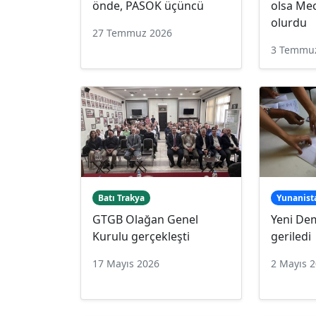
önde, PASOK üçüncü
olsa Mecl
olurdu
27 Temmuz 2026
3 Temmu
Batı Trakya
Yunanist
GTGB Olağan Genel
Yeni De
Kurulu gerçekleşti
geriledi
17 Mayıs 2026
2 Mayıs 