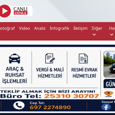
Fotoğraf
Video
Analiz
İnfografik
İletişim
Diğer
He