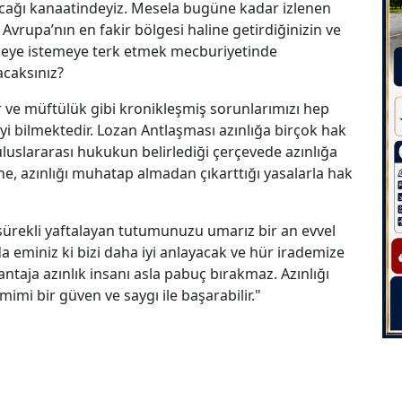
acağı kanaatindeyiz. Mesela bugüne kadar izlenen
 Avrupa’nın en fakir bölgesi haline getirdiğinizin ve
meye istemeye terk etmek mecburiyetinde
acaksınız?
 ve müftülük gibi kronikleşmiş sorunlarımızı hep
iyi bilmektedir. Lozan Antlaşması azınlığa birçok hak
uluslararası hukukun belirlediği çerçevede azınlığa
e, azınlığı muhatap almadan çıkarttığı yasalarla hak
ni sürekli yaftalayan tutumunuzu umarız bir an evvel
a eminiz ki bizi daha iyi anlayacak ve hür irademize
şantaja azınlık insanı asla pabuç bırakmaz. Azınlığı
mi bir güven ve saygı ile başarabilir."