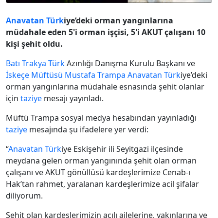
Anavatan
Türk
iye’deki orman yangınlarına
müdahale eden 5'i orman işçisi, 5'i AKUT çalışanı 10
kişi şehit oldu.
Batı Trakya
Türk
Azınlığı Danışma Kurulu Başkanı ve
İskeçe Müftüsü
Mustafa Trampa
Anavatan
Türk
iye’deki
orman yangınlarına müdahale esnasında şehit olanlar
için
taziye
mesajı yayınladı.
Müftü Trampa sosyal medya hesabından yayınladığı
taziye
mesajında şu ifadelere yer verdi:
“
Anavatan
Türk
iye Eskişehir ili Seyitgazi ilçesinde
meydana gelen orman yangınında şehit olan orman
çalışanı ve AKUT gönüllüsü kardeşlerimize Cenab-ı
Hak’tan rahmet, yaralanan kardeşlerimize acil şifalar
diliyorum.
Şehit olan kardeşlerimizin acılı ailelerine, yakınlarına ve