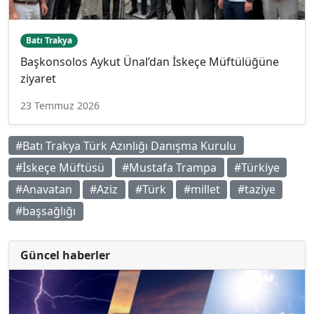
Batı Trakya
Başkonsolos Aykut Ünal’dan İskeçe Müftülüğüne
ziyaret
23 Temmuz 2026
#Batı Trakya Türk Azınlığı Danışma Kurulu
#İskeçe Müftüsü
#Mustafa Trampa
#Türkiye
#Anavatan
#Aziz
#Türk
#millet
#taziye
#başsağlığı
Güncel haberler