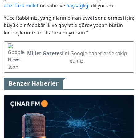
aziz
Türk
millet
ine sabır ve
başsağlığı
diliyorum.
Yüce Rabbimiz, yangınların bir an evvel sona ermesi için;
büyük bir fedakârlık ve gayretle görev yapan bütün
kardeşlerimizi muhafaza buyursun.”
Millet Gazetesi
'ni Google haberlerde takip
ediniz.
Benzer Haberler