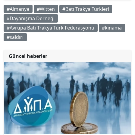
#Almanya
#Witten
#Batı Trakya Türkleri
#Dayanışma Derneği
#Avrupa Batı Trakya Türk Federasyonu
#kınama
#saldırı
Güncel haberler