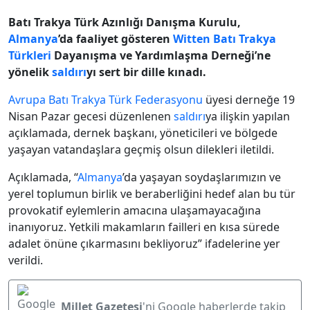
Batı Trakya Türk Azınlığı Danışma Kurulu,
Almanya
’da faaliyet gösteren
Witten
Batı Trakya
Türkleri
Dayanışma ve Yardımlaşma Derneği’ne
yönelik
saldırı
yı sert bir dille kınadı.
Avrupa Batı Trakya Türk Federasyonu
üyesi derneğe 19
Nisan Pazar gecesi düzenlenen
saldırı
ya ilişkin yapılan
açıklamada, dernek başkanı, yöneticileri ve bölgede
yaşayan vatandaşlara geçmiş olsun dilekleri iletildi.
Açıklamada, “
Almanya
’da yaşayan soydaşlarımızın ve
yerel toplumun birlik ve beraberliğini hedef alan bu tür
provokatif eylemlerin amacına ulaşamayacağına
inanıyoruz. Yetkili makamların failleri en kısa sürede
adalet önüne çıkarmasını bekliyoruz” ifadelerine yer
verildi.
Millet Gazetesi
'ni Google haberlerde takip