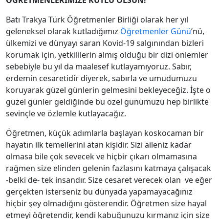
ÖĞRETMENLERİMİZE KUTLU OLSUN!
Batı Trakya Türk Öğretmenler Birliği olarak her yıl
geleneksel olarak kutladığımız
Öğretmenler Günü
’nü,
ülkemizi ve dünyayı saran Kovid-19 salgınından bizleri
korumak için, yetkililerin almış olduğu bir dizi önlemler
sebebiyle bu yıl da maalesef kutlayamıyoruz. Sabır,
erdemin cesaretidir diyerek, sabırla ve umudumuzu
koruyarak güzel günlerin gelmesini bekleyeceğiz. İşte o
güzel günler geldiğinde bu özel günümüzü hep birlikte
sevinçle ve özlemle kutlayacağız.
Öğretmen, küçük adımlarla başlayan koskocaman bir
hayatın ilk temellerini atan kişidir. Sizi aileniz kadar
olmasa bile çok sevecek ve hiçbir çıkarı olmamasına
rağmen size elinden gelenin fazlasını katmaya çalışacak
-belki de- tek insandır. Size cesaret verecek olan ve eğer
gerçekten isterseniz bu dünyada yapamayacağınız
hiçbir şey olmadığını gösterendir. Öğretmen size hayal
etmeyi öğretendir, kendi kabuğunuzu kırmanız için size