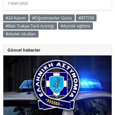
7 Mart 2025
#24 Kasım
#Öğretmenler Günü
#BTTÖB
#Batı Trakya Türk Azınlığı
#Azınlık eğitimi
#devlet okulları
Güncel haberler