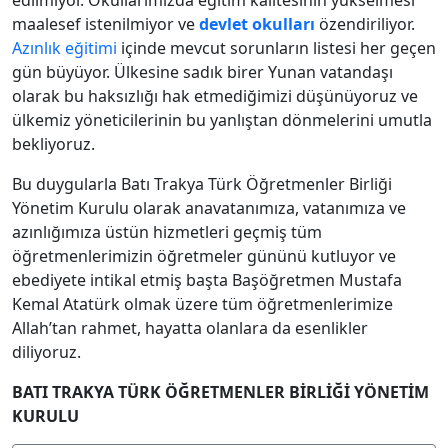
edilmiyor. Okullarımızda eğitim kalitesinin yükselmesi
maalesef istenilmiyor ve
devlet okulları
özendiriliyor.
Azınlık eğitimi
içinde mevcut sorunların listesi her geçen
gün büyüyor. Ülkesine sadık birer Yunan vatandaşı
olarak bu haksızlığı hak etmediğimizi düşünüyoruz ve
ülkemiz yöneticilerinin bu yanlıştan dönmelerini umutla
bekliyoruz.
Bu duygularla Batı Trakya Türk Öğretmenler Birliği
Yönetim Kurulu olarak anavatanımıza, vatanımıza ve
azınlığımıza üstün hizmetleri geçmiş tüm
öğretmenlerimizin öğretmeler gününü kutluyor ve
ebediyete intikal etmiş başta Başöğretmen Mustafa
Kemal Atatürk olmak üzere tüm öğretmenlerimize
Allah’tan rahmet, hayatta olanlara da esenlikler
diliyoruz.
BATI TRAKYA TÜRK ÖĞRETMENLER BİRLİĞİ YÖNETİM
KURULU