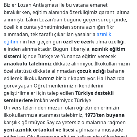
Bizler Lozan Antlaşması ile bu vatana emanet
bırakılırken, eğitim alanında özerkliğimiz garanti altına
alınmıştı. Lâkin Lozan’dan bugüne geçen süreç içinde,
özellikle cunta yönetiminden sonra azınlığın fikri
alınmadan, tek taraflı çıkarılan yasalarla
azınlık
eğitimi
nin her geçen gün
özel ve özerk
olma özelliği,
elinden alınmaktadır. Bugün itibarıyla,
azınlık eğitim
sistemi
içinde Türkçe ve Yunanca eğitim verecek
anaokulu talebimiz
dikkate alınmıyor. İlkokullarımızın
özel statüsü dikkate alınmadan
çocuk azlığı
bahane
edilerek ilkokullarımız bir bir kapatılıyor. Hali hazırda
görev yapan Öğretmenlerimizin kendilerini
geliştirilmeleri için talep edilen
Türkiye destekli
seminerlere
imkân verilmiyor. Türkiye
Üniversitelerinden mezun olan öğretmenlerimizin
ilkokullarımıza atanması talebimiz,
1973’ten buyana
karşılık görmüyor. Sayıca yetersiz olmalarına rağmen
yeni azınlık ortaokul ve lisesi
açılmasına müsaade