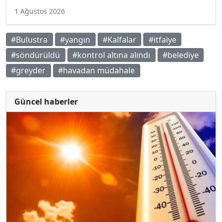
1 Ağustos 2026
#Bulustra
#yangın
#Kalfalar
#itfaiye
#söndürüldü
#kontrol altına alındı
#belediye
#greyder
#havadan müdahale
Güncel haberler