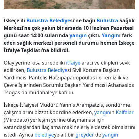
İskeçe ili
Bulustra
Belediye
si'ne bağlı
Bulustra
Sağlık
Merkezi’ne çok yakın bir arsada 10 Haziran Pazartesi
günü saat 14:00 sularında
yangın
çıktı.
Yangın
ı fark
eden sağlık merkezi personeli durumu hemen İskeçe
İtfaiye Teşkilatı’na bildirdi.
Olay yerine kısa sürede iki
itfaiye
aracı ve ekipleri sevk
edilirken,
Bulustra
Belediye
si Sivil Koruma Başkan
Yardımcısı Pantelis Hatzipapadopoulos ile Temizlik ve
Çevre İşlerinden Sorumlu Başkan Yardımcısı Athanasios
Tsogas da müdahaleye katıldı.
İskeçe İtfaiyesi Müdürü Yannis Arampatzis, söndürme
çalışmalarını bizzat koordine ederken,
yangın
ın
Kalfalar
(Mirodato) yerleşim yerine ulaşmaması için
vatandaşlardan ilaçlama makineleriyle destek olmalarını
istedi. Ayrıca
belediye
ye ait bir
greyder
de
yangın