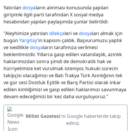
Yatırılan
dosya
ların alınması konusunda yapılan
girişimle ilgili parti tarafından X sosyal medya
hesabından yapılan paylaşımda şunlar belirtildi:
"Aleyhimize yatırılan
dilekçe
leri ve
dosya
ları almak için
bugün
Yargıtay
’ın kapısını çaldık. Başvurumuzu yaptık
ve ivedilikle
dosya
ların tarafımıza verilmesi
beklentimizdir. Yıllarca gasp edilen vatandaşlık, azınlık
haklarımızdan sonra şimdi de demokratik hak ve
hürriyetimize ket vurulmak isteniyor, hukuki sürecin
takipçisi olacağımızı ve Batı Trakya Türk Azınlığının tek
ve gür sesi Dostluk Eşitlik ve Barış Partisi olarak inkar
edilen kimliğimizi ve gasp edilen haklarımızı savunmaya
devam edeceğimizi bir kez daha vurguluyoruz."
Millet Gazetesi
'ni Google haberlerde takip
ediniz.