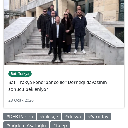
Batı Trakya
Batı Trakya Fenerbahçeliler Derneği davasının
sonucu bekleniyor!
23 Ocak 2026
#DEB Partisi
#dilekçe
#dosya
#Yargıtay
#Çiğdem Asafoğlu
#talep