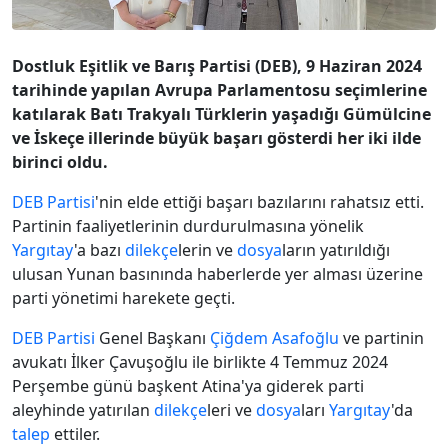
Dostluk Eşitlik ve Barış Partisi (DEB), 9 Haziran 2024
tarihinde yapılan Avrupa Parlamentosu seçimlerine
katılarak Batı Trakyalı Türklerin yaşadığı Gümülcine
ve İskeçe illerinde büyük başarı gösterdi her iki ilde
birinci oldu.
DEB Partisi
'nin elde ettiği başarı bazılarını rahatsız etti.
Partinin faaliyetlerinin durdurulmasına yönelik
Yargıtay
'a bazı
dilekçe
lerin ve
dosya
ların yatırıldığı
ulusan Yunan basınında haberlerde yer alması üzerine
parti yönetimi harekete geçti.
DEB Partisi
Genel Başkanı
Çiğdem Asafoğlu
ve partinin
avukatı İlker Çavuşoğlu ile birlikte 4 Temmuz 2024
Perşembe günü başkent Atina'ya giderek parti
aleyhinde yatırılan
dilekçe
leri ve
dosya
ları
Yargıtay
'da
talep
ettiler.