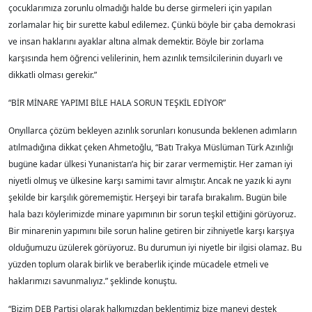
çocuklarımıza zorunlu olmadığı halde bu derse girmeleri için yapılan
zorlamalar hiç bir surette kabul edilemez. Çünkü böyle bir çaba demokrasi
ve insan haklarını ayaklar altına almak demektir. Böyle bir zorlama
karşısında hem öğrenci velilerinin, hem azınlık temsilcilerinin duyarlı ve
dikkatli olması gerekir.”
“BİR MİNARE YAPIMI BİLE HALA SORUN TEŞKİL EDİYOR”
Onyıllarca çözüm bekleyen azınlık sorunları konusunda beklenen adımların
atılmadığına dikkat çeken Ahmetoğlu, “Batı Trakya Müslüman Türk Azınlığı
bugüne kadar ülkesi Yunanistan’a hiç bir zarar vermemiştir. Her zaman iyi
niyetli olmuş ve ülkesine karşı samimi tavır almıştır. Ancak ne yazık ki aynı
şekilde bir karşılık görememiştir. Herşeyi bir tarafa bırakalım. Bugün bile
hala bazı köylerimizde minare yapımının bir sorun teşkil ettiğini görüyoruz.
Bir minarenin yapımını bile sorun haline getiren bir zihniyetle karşı karşıya
olduğumuzu üzülerek görüyoruz. Bu durumun iyi niyetle bir ilgisi olamaz. Bu
yüzden toplum olarak birlik ve beraberlik içinde mücadele etmeli ve
haklarımızı savunmalıyız.” şeklinde konuştu.
“Bizim DEB Partisi olarak halkımızdan beklentimiz bize manevi destek