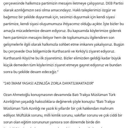
çerçevesinde halkımıza partimizin mesajını iletmeye çalışıyoruz. DEB Partisi
olarak azınlığımızın sesi olma amacındayız. Haklı taleplerimizi özgür ve
bağımsız bir şekilde duyurmak için, sesimizi duyurmak için kendi siyasi
partimize, kendi siyasi oluşumumuza ihtiyacımız olduğu açıktır. İşte bizler bu
amaçla mücadelemize devam ediyoruz. Bu kapsamda köylerimize giderek
hem partimizin mesajını iletiyor hem de toplumumuzu ilgilendiren son
gelişmelerle ilgili olarak halkımızla sohbet etme imkanını yakalıyoruz. Bugün
bu çerçevede Ova bölgemizde Kurthasanlı ve Kırköy’ü ziyaret ediyoruz.
Kurthasanlı Köyü’ne bu ilk ziyaretimiz. Bizler elimizden geldiği kadar büyük
küçük demeden tüm köylerimizi ziyaret etmeye gayret ediyoruz ve bundan
sonra bu şekilde devam edeceğiz.”
“240 İMAM YASASI AZINLIĞA ZORLA DAYATILMAKTADIR”
Ozan Ahmetoğlu konuşmasının devamında Batı Trakya Müslüman Türk
Azınlığı’nın yaşadığı haksızlıklara değinerek şöyle konuştu: “Batı Trakya
Müslüman Türk Azınlığı ne yazık ki yıllardır bir çok hakkından mahrum
ediliyor. Müftülük sorunu, milli kimlik sorunu, vakıflar sorunu ve çok ciddi bir
sorun olan eğitim sorununun yanısıra son dönemde birde din