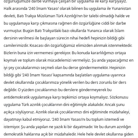
özgürlüğümüze darbe vurmaya çalışan bir uygulama ile karşı karşıyayız.
Halk arasında ‘240 İmam Yasası’ olarak bilinen bu uygulama ile Yunanistan
devleti, Batı Trakya Müslüman Türk Azınlığı’nın bir talebi olmadığı halde ve
bu uygulamaya karşı çıkmasına rağmen din özgürlüğüne ciddi bir darbe
vurmuştur. Bugün Batı Trakya’daki bazı okullarda Yunanca olarak İslam
dersinin verilmesi ile başlayan sürecin nihai hedefi hepinizin bildiği gibi
camilerimizdir. Kısacası din özgürlüğümüz elimizden alınmak istenmektedir.
Bizlerin buna izin vermemesi gerekiyor. Bu konuda kararlılığımızı ortaya
koymalı ve toplum olarak mücadelemizi vermeliyiz. Şu anda yapacağımız en
iyi şey çocukalarımızı seçmeli olan bu derse göndermemektir. Hepinizin
bildiği gibi ‘240 İmam Yasası’ kapsamında başlatılan uygulama uyarınca
devlet okullarında çocuklarımıza yönelik verilen bu ders zorunlu bir ders
değildir. O yüzden çocuklarımızı bu derslere göndermeyerek bu
antidemokratik uygulamaya karşı tepkimizi ortaya koymalıyız. Sözkonusu
uygulama Türk azınlık çocuklarının dini eğitimiyle alakalıdır. Ancak şunu
açıkça söylüyoruz. Azınlık olarak çocuklarımızı dini eğitiminde müdahaleyi,
dayatmayı kabul etmiyoruz. ‘240 İmam Yasası’nı bu toplum istemedi ve
istemiyor. Şu anda yapılan ne yazık ki bir dayatmadır. Ve bu durum azınlığın
demokratik haklarına açık bir müdahaledir. Hele hele devlet okullarına giden