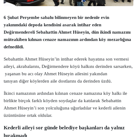
6 Şubat Perşembe sabahı bilinmeyen bir nedenle evin
yakınındaki depoda
kendisini
asarak intihar eden
Değirmendereli Sebahattin Ahmet Hüseyin, dün ikindi namazını
müteakiben kılınan cenaze namazının ardından köy mezarlığına
defnedildi.
Sebahattin Ahmet Hüseyin’in intihar ederek hayatına son vermesi
aileyi, akrabalarını, Değirmendere köyü halkını derinden sarsarken,
yaşanan bu acı olay Ahmet Hüseyin ailesini yakından
diğer köylerden
tanıyan
aile dostlarını da derinden üzdü.
İkinci namazının ardından kılınan cenaze namazına köy halkı ile
birlikte birçok farklı köyden soydaşlar da katılarak Sebahattin
Ahmet Hüseyin’i son yolculuğuna uğurladılar ve kederli ailenin
üzüntüsüne ortak oldular.
Kederli aileyi sor günde belediye başkanları da yalnız
bırakmadı