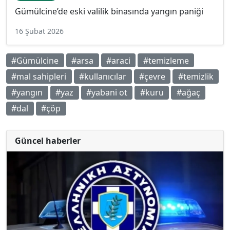
Gümülcine’de eski valilik binasında yangın paniği
16 Şubat 2026
#Gümülcine
#arsa
#araci
#temizleme
#mal sahipleri
#kullanıcılar
#çevre
#temizlik
#yangın
#yaz
#yabani ot
#kuru
#ağaç
#dal
#çöp
Güncel haberler