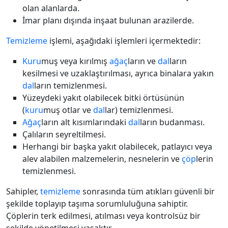
olan alanlarda.
İmar planı dışında inşaat bulunan arazilerde.
Temizleme
işlemi, aşağıdaki işlemleri içermektedir:
Kuru
muş veya kırılmış
ağaç
ların ve
dal
ların
kesilmesi ve uzaklaştırılması, ayrıca binalara yakın
dal
ların temizlenmesi.
Yüzeydeki yakıt olabilecek bitki örtüsünün
(
kuru
muş otlar ve
dal
lar) temizlenmesi.
Ağaç
ların alt kısımlarındaki
dal
ların budanması.
Çalıların seyreltilmesi.
Herhangi bir başka yakıt olabilecek, patlayıcı veya
alev alabilen malzemelerin, nesnelerin ve
çöp
lerin
temizlenmesi.
Sahipler,
temizleme
sonrasında tüm atıkları güvenli bir
şekilde toplayıp taşıma sorumluluğuna sahiptir.
Çöplerin terk edilmesi, atılması veya kontrolsüz bir