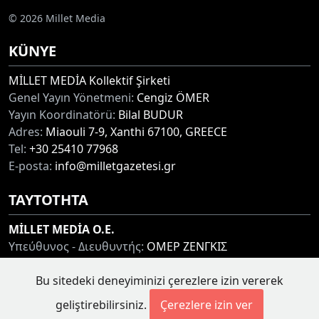
© 2026 Millet Media
KÜNYE
MİLLET MEDİA Kollektif Şirketi
Genel Yayın Yönetmeni:
Cengiz ÖMER
Yayın Koordinatörü:
Bilal BUDUR
Adres:
Miaouli 7-9, Xanthi 67100, GREECE
Tel:
+30 25410 77968
E-posta:
info@milletgazetesi.gr
ΤΑΥΤΟΤΗΤΑ
MİLLET MEDİA O.E.
Υπεύθυνος - Διευθυντής:
ΟΜΕΡ ΖΕΝΓΚΙΣ
Συντονιστής:
ΜΠΟΥΝΤΟΥΡ ΜΠΙΛΑΛ
Bu sitedeki deneyiminizi çerezlere izin vererek
Διεύθυνση:
ΜΙΑΟΥΛΗ 7-9, ΞΑΝΘΗ 67100
Τηλ:
+30 25410 77968
geliştirebilirsiniz.
Çerezlere izin ver
Ηλ. Διεύθυνση:
info@milletgazetesi.gr