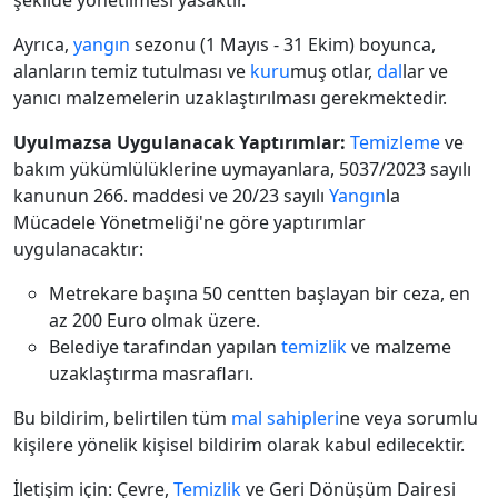
şekilde yönetilmesi yasaktır.
Ayrıca,
yangın
sezonu (1 Mayıs - 31 Ekim) boyunca,
alanların temiz tutulması ve
kuru
muş otlar,
dal
lar ve
yanıcı malzemelerin uzaklaştırılması gerekmektedir.
Uyulmazsa Uygulanacak Yaptırımlar:
Temizleme
ve
bakım yükümlülüklerine uymayanlara, 5037/2023 sayılı
kanunun 266. maddesi ve 20/23 sayılı
Yangın
la
Mücadele Yönetmeliği'ne göre yaptırımlar
uygulanacaktır:
Metrekare başına 50 centten başlayan bir ceza, en
az 200 Euro olmak üzere.
Belediye tarafından yapılan
temizlik
ve malzeme
uzaklaştırma masrafları.
Bu bildirim, belirtilen tüm
mal sahipleri
ne veya sorumlu
kişilere yönelik kişisel bildirim olarak kabul edilecektir.
İletişim için: Çevre,
Temizlik
ve Geri Dönüşüm Dairesi