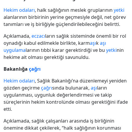
Hekim odaları
, halk sağlığının meslek gruplarının
yetki
alanlarının birbirinin yerine geçmesiyle değil, net görev
tanımları ve iş birliğiyle güçlendirilebileceğini belirtti.
Açıklamada,
eczacı
ların sağlık sisteminde önemli bir rol
oynadığı kabul edilmekle birlikte, karm
aşı
k
aşı
uygulama
larının tıbbi karar gerektirdiği ve bu
yetki
nin
hekime ait olması gerektiği savunuldu.
Bakanlığa
çağrı
Hekim odaları
, Sağlık Bakanlığı’na düzenlemeyi yeniden
gözden geçirme
çağrı
sında bulunarak,
aşı
ların
uygulanması, uygunluk değerlendirmesi ve takip
süreçlerinin hekim kontrolünde olması gerektiğini ifade
etti.
Açıklamada, sağlık çalışanları arasında iş birliğinin
önemine dikkat çekilerek, “halk sağlığının korunması