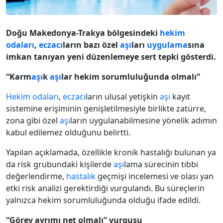
Doğu Makedonya-Trakya bölgesindeki
hekim
odaları
,
eczacı
ların bazı özel
aşı
ları
uygulama
sına
imkan tanıyan yeni düzenlemeye sert tepki gösterdi.
“Karm
aşı
k
aşı
lar hekim sorumluluğunda olmalı”
Hekim odaları
,
eczacı
ların ulusal yetişkin
aşı
kayıt
sistemine erişiminin genişletilmesiyle birlikte zatürre,
zona gibi özel
aşı
ların uygulanabilmesine yönelik adımın
kabul edilemez olduğunu belirtti.
Yapılan açıklamada, özellikle kronik hastalığı bulunan ya
da risk grubundaki kişilerde
aşı
lama sürecinin tıbbi
değerlendirme,
hastalık
geçmişi incelemesi ve olası yan
etki risk analizi gerektirdiği vurgulandı. Bu süreçlerin
yalnızca hekim sorumluluğunda olduğu ifade edildi.
“Görev ayrımı net olmalı” vurgusu