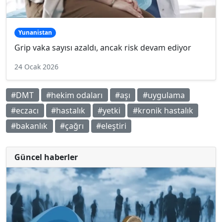
Yunanistan
Grip vaka sayısı azaldı, ancak risk devam ediyor
24 Ocak 2026
#DMT
#hekim odaları
#aşı
#uygulama
#eczacı
#hastalık
#yetki
#kronik hastalık
#bakanlık
#çağrı
#eleştiri
Güncel haberler