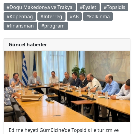
#Doğu Makedonya ve Trakya
#Eyalet
#Topsidis
#Kopenhag
#Interreg
#AB
#kalkınma
#finansman
#program
Güncel haberler
Edirne heyeti Gümülcine’de Topsidis ile turizm ve