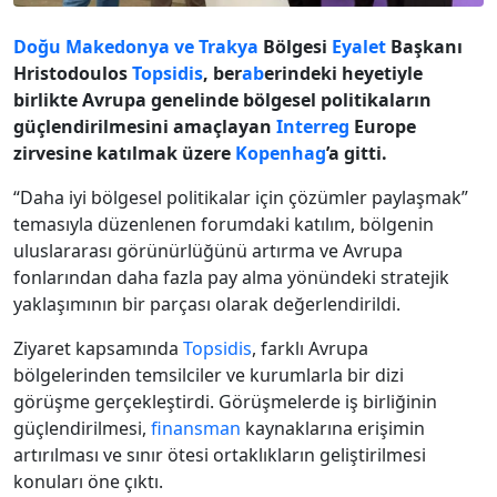
Doğu Makedonya ve Trakya
Bölgesi
Eyalet
Başkanı
Hristodoulos
Topsidis
, ber
ab
erindeki heyetiyle
birlikte Avrupa genelinde bölgesel politikaların
güçlendirilmesini amaçlayan
Interreg
Europe
zirvesine katılmak üzere
Kopenhag
’a gitti.
“Daha iyi bölgesel politikalar için çözümler paylaşmak”
temasıyla düzenlenen forumdaki katılım, bölgenin
uluslararası görünürlüğünü artırma ve Avrupa
fonlarından daha fazla pay alma yönündeki stratejik
yaklaşımının bir parçası olarak değerlendirildi.
Ziyaret kapsamında
Topsidis
, farklı Avrupa
bölgelerinden temsilciler ve kurumlarla bir dizi
görüşme gerçekleştirdi. Görüşmelerde iş birliğinin
güçlendirilmesi,
finansman
kaynaklarına erişimin
artırılması ve sınır ötesi ortaklıkların geliştirilmesi
konuları öne çıktı.