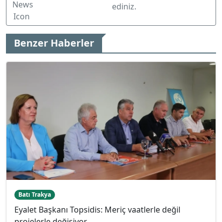
ediniz.
Benzer Haberler
Batı Trakya
Eyalet Başkanı Topsidis: Meriç vaatlerle değil
projelerle değişiyor