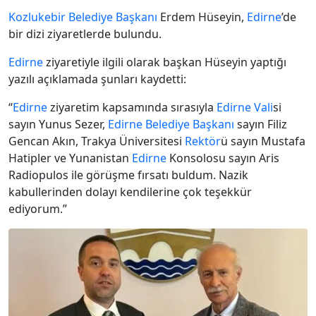
Kozlukebir
Belediye Başkanı
Erdem Hüseyin,
Edirne
’de
bir dizi ziyaretlerde bulundu.
Edirne
ziyaretiyle ilgili olarak başkan Hüseyin yaptığı
yazılı açıklamada şunları kaydetti:
“
Edirne
ziyaretim kapsamında sırasıyla
Edirne
Vali
si
sayın Yunus Sezer,
Edirne
Belediye Başkanı
sayın Filiz
Gencan Akın, Trakya Üniversitesi
Rektör
ü sayın Mustafa
Hatipler ve Yunanistan
Edirne
Konsolosu sayın Aris
Radiopulos ile görüşme fırsatı buldum. Nazik
kabullerinden dolayı kendilerine çok teşekkür
ediyorum.”