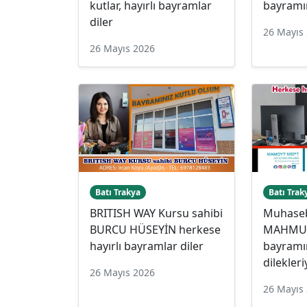
kutlar, hayırlı bayramlar
bayramın
diler
26 Mayıs
26 Mayıs 2026
Batı Trakya
Batı Trak
BRITISH WAY Kursu sahibi
Muhase
BURCU HÜSEYİN herkese
MAHMUT
hayırlı bayramlar diler
bayramın
dilekleri
26 Mayıs 2026
26 Mayıs