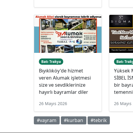
Batı Trakya
Batı Trak
Bıyıklıköy'de hizmet
Yüksek 
veren Alumak işletmesi
SİBEL İ
size ve sevdiklerinize
bir bayr
hayırlı bayramlar diler
temenni
26 Mayıs 2026
26 Mayıs
#vayram
#kurban
#tebrik