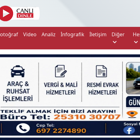
Fotoğraf
Video
Analiz
İnfografik
İletişim
Diğer
He