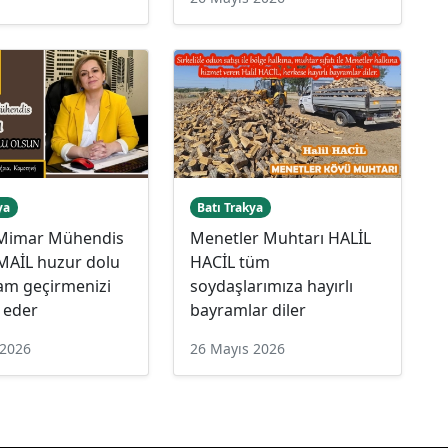
ya
Batı Trakya
Mimar Mühendis
Menetler Muhtarı HALİL
SMAİL huzur dolu
HACİL tüm
am geçirmenizi
soydaşlarımıza hayırlı
 eder
bayramlar diler
 2026
26 Mayıs 2026