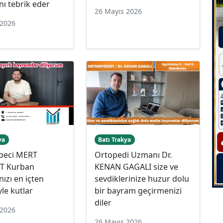
ı tebrik eder
26 Mayıs 2026
 2026
ya
Batı Trakya
beci MERT
Ortopedi Uzmanı Dr.
 Kurban
KENAN GAGALI size ve
ızı en içten
sevdiklerinize huzur dolu
yle kutlar
bir bayram geçirmenizi
diler
 2026
26 Mayıs 2026