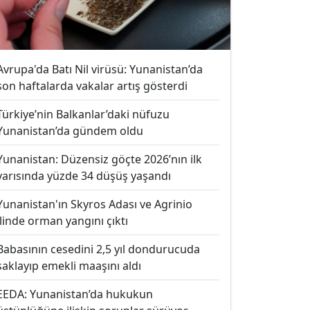
Avrupa'da Batı Nil virüsü: Yunanistan’da
son haftalarda vakalar artış gösterdi
Türkiye’nin Balkanlar’daki nüfuzu
Yunanistan’da gündem oldu
Yunanistan: Düzensiz göçte 2026’nın ilk
yarısında yüzde 34 düşüş yaşandı
Yunanistan'ın Skyros Adası ve Agrinio
ilinde orman yangını çıktı
Babasının cesedini 2,5 yıl dondurucuda
saklayıp emekli maaşını aldı
EEDA: Yunanistan’da hukukun