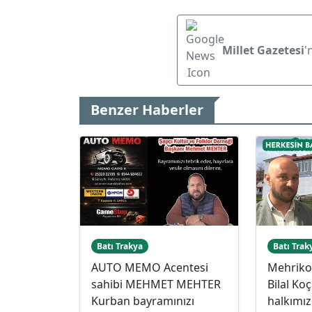
Millet Gazetesi
'
Benzer Haberler
Batı Trakya
Batı Trak
AUTO MEMO Acentesi
Mehriko
sahibi MEHMET MEHTER
Bilal Ko
Kurban bayramınızı
halkımı