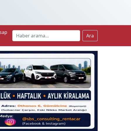
sap
Ara