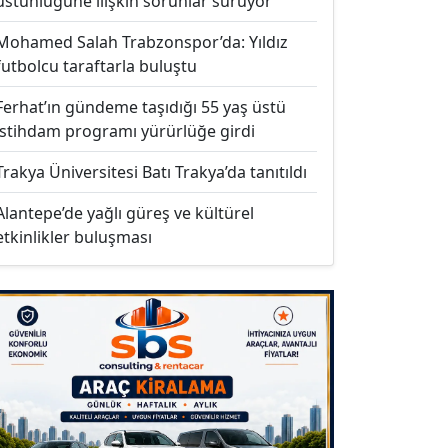
üstünlüğüne ilişkin sorunlar sürüyor
Mohamed Salah Trabzonspor’da: Yıldız
futbolcu taraftarla buluştu
Ferhat’ın gündeme taşıdığı 55 yaş üstü
istihdam programı yürürlüğe girdi
Trakya Üniversitesi Batı Trakya’da tanıtıldı
Alantepe’de yağlı güreş ve kültürel
etkinlikler buluşması