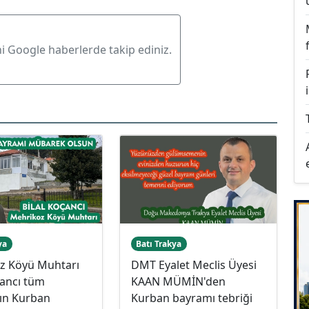
ni Google haberlerde takip ediniz.
ya
Batı Trakya
z Köyü Muhtarı
DMT Eyalet Meclis Üyesi
çancı tüm
KAAN MÜMİN'den
zın Kurban
Kurban bayramı tebriği