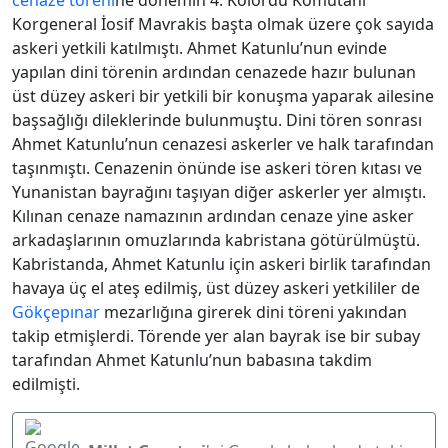
cenaze töreni
ne dönemin 4. Kolordu Komutanı
Korgeneral İosif Mavrakis başta olmak üzere çok sayıda
askeri yetkili katılmıştı. Ahmet Katunlu’nun evinde
yapılan dini törenin ardından cenazede hazır bulunan
üst düzey askeri bir yetkili bir konuşma yaparak ailesine
başsağlığı dileklerinde bulunmuştu. Dini tören sonrası
Ahmet Katunlu’nun cenazesi askerler ve halk tarafından
taşınmıştı. Cenazenin önünde ise askeri tören kıtası ve
Yunanistan bayrağını taşıyan diğer askerler yer almıştı.
Kılınan cenaze namazının ardından cenaze yine asker
arkadaşlarının omuzlarında kabristana götürülmüştü.
Kabristanda, Ahmet Katunlu için askeri birlik tarafından
havaya üç el ateş edilmiş, üst düzey askeri yetkililer de
Gökçepınar
mezarlığına girerek dini töreni yakından
takip etmişlerdi. Törende yer alan bayrak ise bir subay
tarafından Ahmet Katunlu’nun babasına takdim
edilmişti.