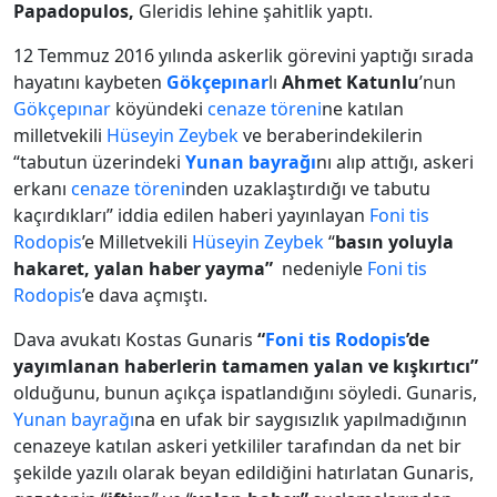
Papadopulos,
Gleridis lehine şahitlik yaptı.
12 Temmuz 2016 yılında askerlik görevini yaptığı sırada
hayatını kaybeten
Gökçepınar
lı
Ahmet Katunlu
’nun
Gökçepınar
köyündeki
cenaze töreni
ne katılan
milletvekili
Hüseyin Zeybek
ve beraberindekilerin
“tabutun üzerindeki
Yunan bayrağı
nı alıp attığı, askeri
erkanı
cenaze töreni
nden uzaklaştırdığı ve tabutu
kaçırdıkları” iddia edilen haberi yayınlayan
Foni tis
Rodopis
’e Milletvekili
Hüseyin Zeybek
“
basın yoluyla
hakaret, yalan haber yayma”
nedeniyle
Foni tis
Rodopis
’e dava açmıştı.
Dava avukatı Kostas Gunaris
“
Foni tis Rodopis
’de
yayımlanan haberlerin tamamen yalan ve kışkırtıcı”
olduğunu, bunun açıkça ispatlandığını söyledi. Gunaris,
Yunan bayrağı
na en ufak bir saygısızlık yapılmadığının
cenazeye katılan askeri yetkililer tarafından da net bir
şekilde yazılı olarak beyan edildiğini hatırlatan Gunaris,