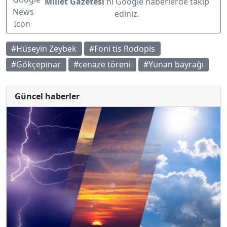
Millet Gazetesi
'ni Google haberlerde takip
ediniz.
#Hüseyin Zeybek
#Foni tis Rodopis
#Gökçepınar
#cenaze töreni
#Yunan bayrağı
Güncel haberler