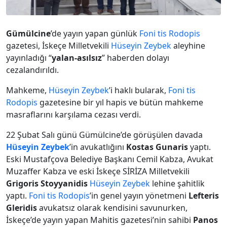
Gümülcine
’de yayın yapan günlük
Foni tis Rodopis
gazetesi, İskeçe Milletvekili
Hüseyin Zeybek
aleyhine
yayınladığı “
yalan-asılsız
” haberden dolayı
cezalandırıldı.
Mahkeme,
Hüseyin Zeybek
’i haklı bularak,
Foni tis
Rodopis
gazetesine bir yıl hapis ve bütün mahkeme
masraflarını karşılama cezası verdi.
22 Şubat Salı günü Gümülcine’de görüşülen davada
Hüseyin Zeybek
’in avukatlığını
Kostas Gunaris
yaptı.
Eski Mustafçova Belediye Başkanı Cemil Kabza, Avukat
Muzaffer Kabza ve eski İskeçe SİRİZA Milletvekili
Grigoris Stoyyanidis
Hüseyin Zeybek
lehine şahitlik
yaptı.
Foni tis Rodopis
’in genel yayın yönetmeni
Lefteris
Gleridis
avukatsız olarak kendisini savunurken,
İskeçe’de yayın yapan Mahitis gazetesi’nin sahibi
Panos