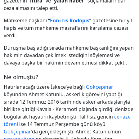
gazetenin “
iftira
” ve “
yalan haber”
suçlamalarından
ceza almasını talep etti.
Mahkeme başkanı “
Foni tis Rodopis
” gazetesine bir yıl
hapis ve tüm mahkeme masraflarını karşılama cezası
verdi.
Duruşma başladığı sırada mahkeme başkanlığını yapan
hakimin davadan çekilmek istediğini söylemesi ve
davaya başka bir hakimin devam etmesi dikkat çekti.
Ne olmuştu?
Hatırlanacağı üzere İskeçe’ye bağlı
Gökçepınar
köyünden Ahmet Katunlu, askerlik görevini yaptığı
sırada 12 Temmuz 2016 tarihinde asker arkadaşlarıyla
birlikte gittiği Kavala - Keramoti plajında girdiği denizde
boğularak hayatını kaybetmişti. Talihsiz gencin
cenaze
töreni
ise 14 Temmuz Perşembe günü köyü
Gökçepınar
’da gerçekleşmişti. Ahmet Katunlu’nun