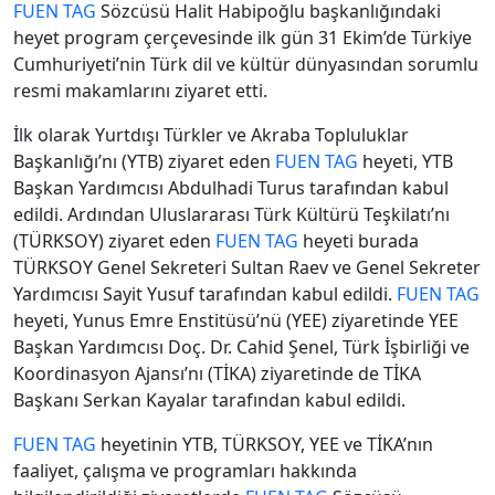
FUEN TAG
Sözcüsü Halit Habipoğlu başkanlığındaki
heyet program çerçevesinde ilk gün 31 Ekim’de Türkiye
Cumhuriyeti’nin Türk dil ve kültür dünyasından sorumlu
resmi makamlarını ziyaret etti.
İlk olarak Yurtdışı Türkler ve Akraba Topluluklar
Başkanlığı’nı (YTB) ziyaret eden
FUEN TAG
heyeti, YTB
Başkan Yardımcısı Abdulhadi Turus tarafından kabul
edildi. Ardından Uluslararası Türk Kültürü Teşkilatı’nı
(TÜRKSOY) ziyaret eden
FUEN TAG
heyeti burada
TÜRKSOY Genel Sekreteri Sultan Raev ve Genel Sekreter
Yardımcısı Sayit Yusuf tarafından kabul edildi.
FUEN TAG
heyeti, Yunus Emre Enstitüsü’nü (YEE) ziyaretinde YEE
Başkan Yardımcısı Doç. Dr. Cahid Şenel, Türk İşbirliği ve
Koordinasyon Ajansı’nı (TİKA) ziyaretinde de TİKA
Başkanı Serkan Kayalar tarafından kabul edildi.
FUEN TAG
heyetinin YTB, TÜRKSOY, YEE ve TİKA’nın
faaliyet, çalışma ve programları hakkında