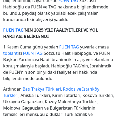
bilgilendirildiği ziyaretlerde
FUEN TAG
Sözcüsü
Habipoğlu da FUEN ve TAG hakkında bilgilendirmede
bulundu, paydaş olarak yapılabilecek çalışmalar
konusunda fikir alışverişi yapıldı.
FUEN TAG
’NİN 2025 YILI FAALİYETLERİ VE YOL
HARİTASI BELİRLENDİ
1 Kasım Cuma günü yapılan
FUEN TAG
yuvarlak masa
toplantı
sı
FUEN TAG
Sözcüsü Halit Habipoğlu ve FUEN
Başkan Yardımcısı Nabi İbrahimcik’in açış ve selamlama
konuşmalarıyla başladı. Habipoğlu TAG’nin, İbrahimcik
de FUEN’nin son bir yıldaki faaliyetleri hakkında
bilgilendirmede bulundu.
Ardından
Batı Trakya Türkleri
,
Rodos ve İstanköy
Türkleri
, Ahıska Türkleri, Kırım Tatarları, Kosova Türkleri,
Ukrayna Gagauzları, Kuzey Makedonya Türkleri,
Moldova Gagauzları ve Bulgaristan Türklerinin
temsilcileri mensubu oldukları Türk azınlık ve