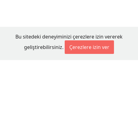
Bu sitedeki deneyiminizi çerezlere izin vererek
geliştirebilirsiniz.
Çerezlere izin ver
© 2026 Millet Media
KÜNYE