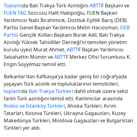
Toplantı
da Batı Trakya Türk Azınlığını
ABTT
F Başkanı ve
FUEN TAG
Sözcüsü Halit Habipoğlu, FUEN Başkan
Yardımcısı Nabi İbrahimcik, Dostluk Eşitlik Barış (DEB)
Partisi Genel Başkan Yardımcısı Metin Hacıosman,
DEB
Partisi
Gençlik Kolları Başkanı Burak Adil, Batı Trakya
Azınlığı Yüksek Tahsilliler Derneği’ni temsilen yönetim
kurulu üyesi Murat Ahmet,
ABTT
F Başkan Yardımcısı
Sebahattin Mümin ve
ABTT
F Merkez Ofisi Sorumlusu K.
Engin Soyyılmaz temsil etti.
Balkanlar’dan Kafkasya’ya kadar geniş bir coğrafyada
yaşayan Türk azınlık ve topluluklarının temsilcileri,
toplantı
da
Batı Trakya Türkleri
dahil olmak üzere sekiz
farklı Türk azınlığını temsil etti. Katılımcılar arasında
Rodos ve İstanköy Türkleri
, Ahıska Türkleri, Kırım
Tatarları, Kosova Türkleri, Ukrayna Gagauzları, Kuzey
Makedonya Türkleri, Moldova Gagauzları ve Bulgaristan
Türkleri yer aldı.