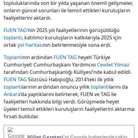
topluluklarında son bir yılda yaşanan önemli gelişmeler,
onların güncel sorunları ile temsil ettikleri kuruluşların
faaliyetlerini aktardı.
FUEN TAG
’nin 2025 yılı faaliyetlerinin görüşüldüğü
toplantı
, katılımcı kuruluşların katkılarıyla 2025 için
ortak
yol haritası
nın belirlenmesiyle sona erdi.
Toplantı
nın ardından
FUEN TAG
heyeti Türkiye
Cumhuriyeti Cumhurbaşkanı Yardımcısı
Cevdet Yılmaz
tarafından Cumhurbaşkanlığı Külliyesi’nde kabul edildi.
FUEN TAG
Sözcüsü Habipoğlu, 2014’teki ilk yıllık
toplantı
larının ardından onuncu yıllık
toplantı
larını da
Ankara
’da yaptıklarını belirterek, FUEN ve TAG ile
faaliyetleri hakkında bilgi verdi. Görüşmede heyet
üyeleri temsil ettikleri kuruluşların faaliyetlerini aktarma
fırsatı buldular.
Millet Gazetesi
'ni Google haberlerde takip