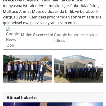
İskeçe Ova bölgesi din adamları da Göynüklü
mahyasına iştirak ederek mevlid-i şerif okudular. İskeçe
Müftüsü Ahmet Mete de duasında birlik ve beraberlik
vurgusu yaptı. Camideki programdan sonra misafirlere
geleneksel ova pilavı ve ayran ikram edildi.
Millet Gazetesi
'ni Google haberlerde takip
ediniz.
Güncel haberler