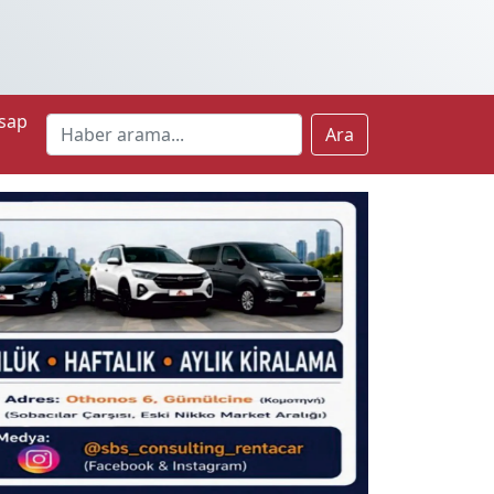
sap
Ara