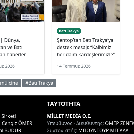
Batı Trakya
 | Dünya,
Şentop’tan Batı Trakya’ya
an ve Batı
destek mesajı: “Kalbimiz
an haberler
her daim kardeşlerimizle”
uz 2026
14 Temmuz 2026
mülcine
#Batı Trakya
ΤΑΥΤΟΤΗΤΑ
 Şirketi
MİLLET MEDİA O.E.
:
Cengiz ÖMER
Υπεύθυνος - Διευθυντής:
ΟΜΕΡ ΖΕΝΓΚ
lal BUDUR
Συντονιστής:
ΜΠΟΥΝΤΟΥΡ ΜΠΙΛΑΛ