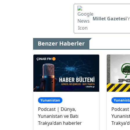
Millet Gazetesi
'
Benzer Haberler
Yunanistan
Yunanist
Podcast | Dünya,
Podcast
Yunanistan ve Batı
Yunanist
Trakya'dan haberler
Trakya'd