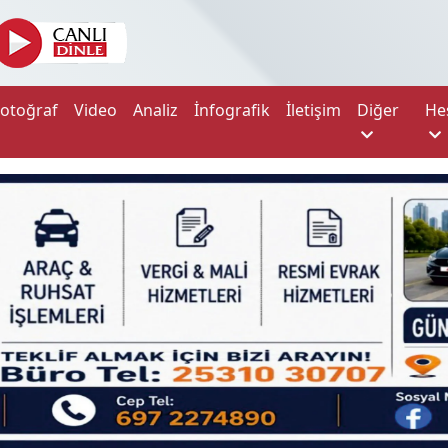
Fotoğraf
Video
Analiz
İnfografik
İletişim
Diğer
He