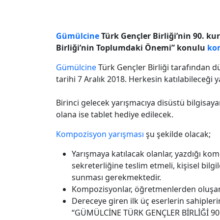
Gümülcine
Türk Gençler Birliği’nin 90. kuru
Birliği’nin Toplumdaki Önemi” konulu
ko
Gümülcine
Türk Gençler Birliği tarafından 
tarihi 7 Aralık 2018. Herkesin katılabileceği
Birinci gelecek yarışmacıya disüstü bilgisaya
olana ise tablet hediye edilecek.
Kompozisyon yarışması
şu şekilde olacak;
Yarışmaya katılacak olanlar, yazdığı ko
sekreterliğine teslim etmeli, kişisel bilgi
sunması gerekmektedir.
Kompozisyonlar, öğretmenlerden oluşan 
Dereceye giren ilk üç eserlerin sahipler
“GÜMÜLCİNE TÜRK GENÇLER BİRLİĞİ 90. YI