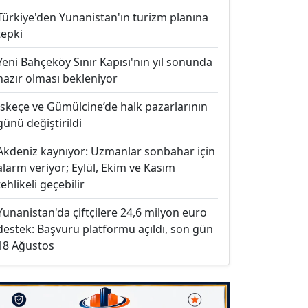
Türkiye'den Yunanistan'ın turizm planına
tepki
Yeni Bahçeköy Sınır Kapısı'nın yıl sonunda
hazır olması bekleniyor
İskeçe ve Gümülcine’de halk pazarlarının
günü değiştirildi
Akdeniz kaynıyor: Uzmanlar sonbahar için
alarm veriyor; Eylül, Ekim ve Kasım
tehlikeli geçebilir
Yunanistan'da çiftçilere 24,6 milyon euro
destek: Başvuru platformu açıldı, son gün
18 Ağustos