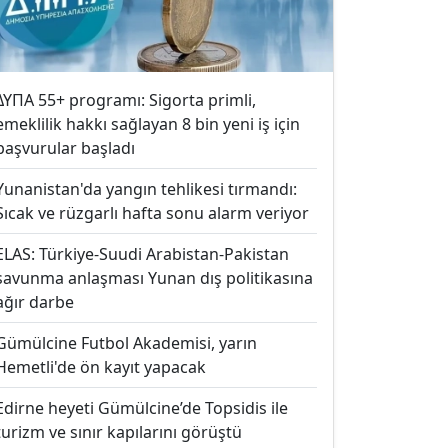
ΔΥΠΑ 55+ programı: Sigorta primli,
emeklilik hakkı sağlayan 8 bin yeni iş için
başvurular başladı
Yunanistan'da yangın tehlikesi tırmandı:
Sıcak ve rüzgarlı hafta sonu alarm veriyor
ELAS: Türkiye-Suudi Arabistan-Pakistan
savunma anlaşması Yunan dış politikasına
ağır darbe
Gümülcine Futbol Akademisi, yarın
Hemetli'de ön kayıt yapacak
Edirne heyeti Gümülcine’de Topsidis ile
turizm ve sınır kapılarını görüştü