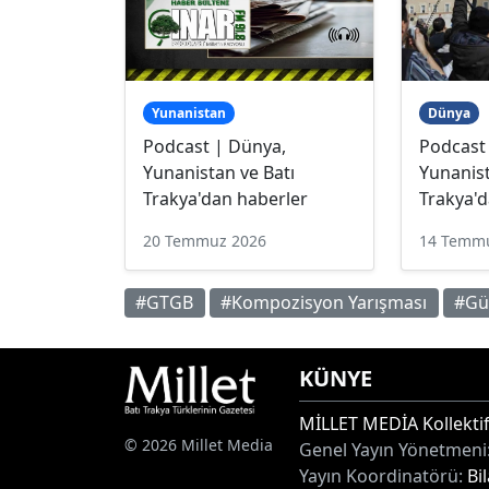
Yunanistan
Dünya
Podcast | Dünya,
Podcast
Yunanistan ve Batı
Yunanist
Trakya'dan haberler
Trakya'd
20 Temmuz 2026
14 Temm
#GTGB
#Kompozisyon Yarışması
#Gü
KÜNYE
MİLLET MEDİA Kollektif
© 2026 Millet Media
Genel Yayın Yönetmeni
Yayın Koordinatörü:
Bi