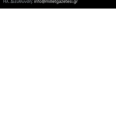
Ηλ. Διεύθυνση:
info@milletgazetesi.gr