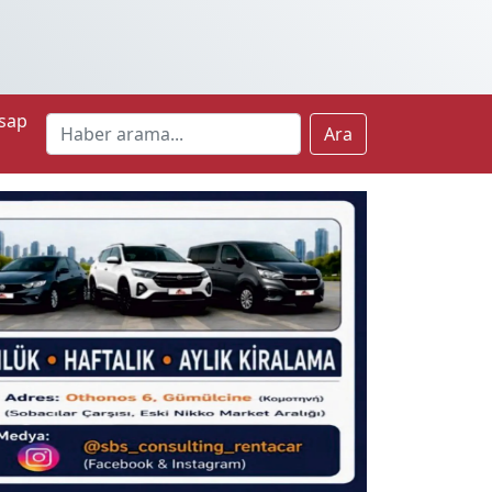
sap
Ara