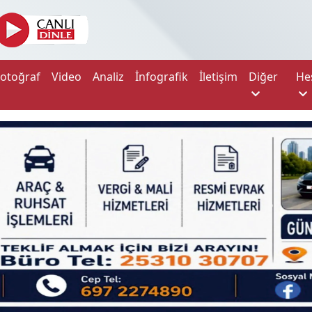
Fotoğraf
Video
Analiz
İnfografik
İletişim
Diğer
He