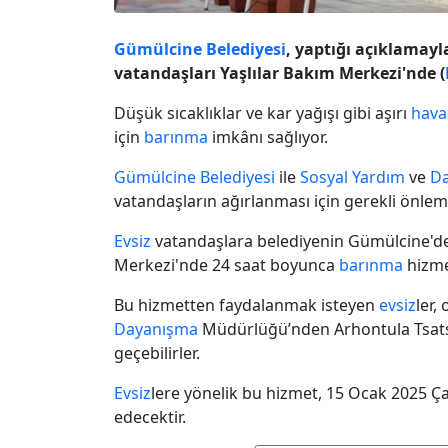
Gümülcine Belediyesi
, yaptığı açıklamay
vatandaşları Yaşlılar Bakım Merkezi'nde (
Düşük sıcaklıklar ve kar yağışı gibi aşırı
hava
için
barınma
imkânı sağlıyor.
Gümülcine Belediyesi
ile
Sosyal Yardım
ve
D
vatandaşların ağırlanması için gerekli önlemle
Evsiz
vatandaşlara belediyenin
Gümülcine'de
Merkezi'nde 24 saat boyunca
barınma
hizme
Bu hizmetten faydalanmak isteyen
evsiz
ler,
Dayanışma
Müdürlüğü’nden Arhontula Tsatsi
geçebilirler.
Evsiz
lere yönelik bu hizmet, 15 Ocak 2025 
edecektir.