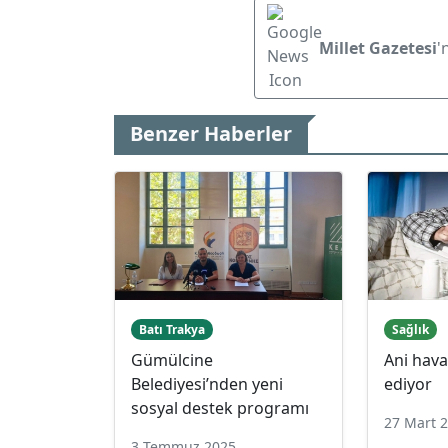
Millet Gazetesi
'
Benzer Haberler
Batı Trakya
Sağlık
Gümülcine
Ani hava
Belediyesi’nden yeni
ediyor
sosyal destek programı
27 Mart 
3 Temmuz 2025