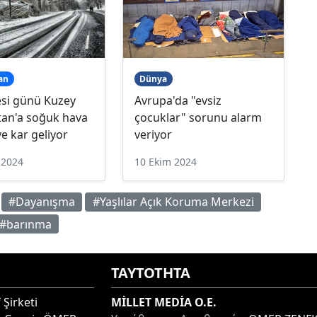
an
Dünya
si günü Kuzey
Avrupa'da "evsiz
tan'a soğuk hava
çocuklar" sorunu alarm
ve kar geliyor
veriyor
 2024
10 Ekim 2024
#Dayanışma
#Yaşlılar Açık Koruma Merkezi
#barınma
ΤΑΥΤΟΤΗΤΑ
 Şirketi
MİLLET MEDİA O.E.