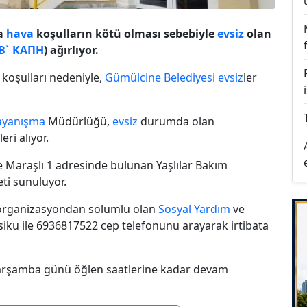
la
hava
koşulların kötü olması sebebiyle
evsiz
olan
B` KAΠΗ
) ağırlıyor.
koşulları nedeniyle,
Gümülcine Belediyesi
evsiz
ler
ayanışma
Müdürlüğü,
evsiz
durumda olan
ri alıyor.
 Maraşlı 1 adresinde bulunan Yaşlılar Bakım
ti sunuluyor.
 organizasyondan solumlu olan
Sosyal Yardım
ve
ku ile 6936817522 cep telefonunu arayarak irtibata
Çarşamba günü öğlen saatlerine kadar devam