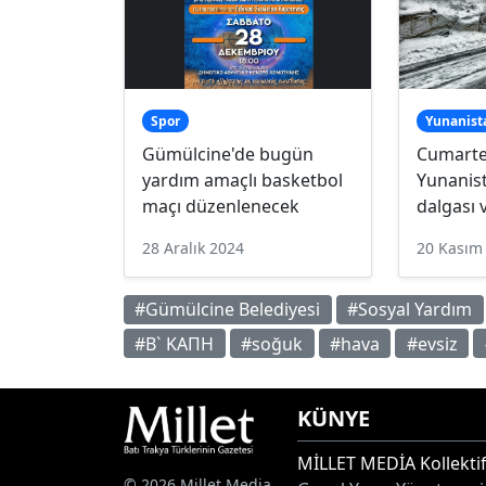
Spor
Yunanist
Gümülcine'de bugün
Cumarte
yardım amaçlı basketbol
Yunanis
maçı düzenlenecek
dalgası 
28 Aralık 2024
20 Kasım
#Gümülcine Belediyesi
#Sosyal Yardım
#B` KAΠΗ
#soğuk
#hava
#evsiz
KÜNYE
MİLLET MEDİA Kollektif
© 2026 Millet Media