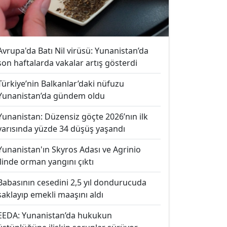
Avrupa'da Batı Nil virüsü: Yunanistan’da
son haftalarda vakalar artış gösterdi
Türkiye’nin Balkanlar’daki nüfuzu
Yunanistan’da gündem oldu
Yunanistan: Düzensiz göçte 2026’nın ilk
yarısında yüzde 34 düşüş yaşandı
Yunanistan'ın Skyros Adası ve Agrinio
ilinde orman yangını çıktı
Babasının cesedini 2,5 yıl dondurucuda
saklayıp emekli maaşını aldı
EEDA: Yunanistan’da hukukun