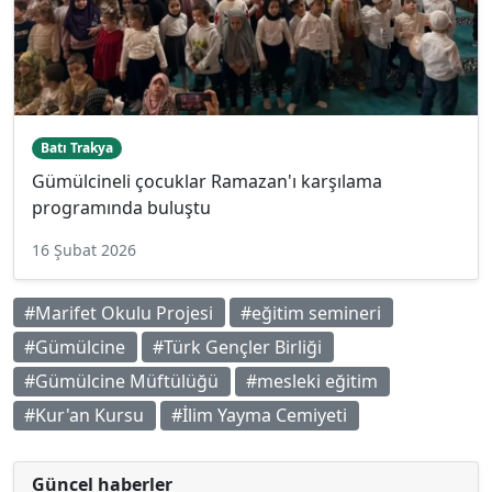
Batı Trakya
Gümülcineli çocuklar Ramazan'ı karşılama
programında buluştu
16 Şubat 2026
#Marifet Okulu Projesi
#eğitim semineri
#Gümülcine
#Türk Gençler Birliği
#Gümülcine Müftülüğü
#mesleki eğitim
#Kur'an Kursu
#İlim Yayma Cemiyeti
Güncel haberler