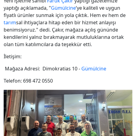
Yeni işletme sahibi
Faruk Çakır
yaptığı gazetemize
yaptığı açıklamada, "
Gümülcine
’ye kaliteli ve uygun
fiyatlı ürünler sunmak için yola çıktık. Hem ev hem de
tarım
sal ihtiyaçlara hitap eden bir hizmet anlayışı
benimsiyoruz." dedi. Çakır, mağaza açılış gününde
kendilerini yalnız bırakmayarak mutluluklarına ortak
olan tüm katılımcılara da teşekkür etti.
İletişim:
Mağaza Adresi: Dimokratias 10 -
Gümülcine
Telefon: 698 472 0550