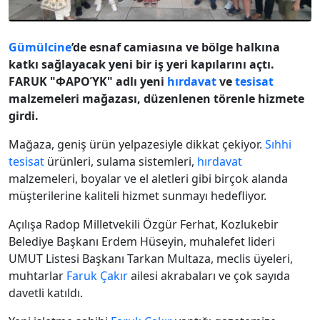
Gümülcine
’de esnaf camiasına ve bölge halkına
katkı sağlayacak yeni bir iş yeri kapılarını açtı.
FARUK "ΦΑΡΟΎΚ" adlı yeni
hırdavat
ve
tesisat
malzemeleri mağazası, düzenlenen törenle hizmete
girdi.
Mağaza, geniş ürün yelpazesiyle dikkat çekiyor.
Sıhhi
tesisat
ürünleri, sulama sistemleri,
hırdavat
malzemeleri, boyalar ve el aletleri gibi birçok alanda
müşterilerine kaliteli hizmet sunmayı hedefliyor.
Açılışa Radop Milletvekili Özgür Ferhat, Kozlukebir
Belediye Başkanı Erdem Hüseyin, muhalefet lideri
UMUT Listesi Başkanı Tarkan Multaza, meclis üyeleri,
muhtarlar
Faruk Çakır
ailesi akrabaları ve çok sayıda
davetli katıldı.