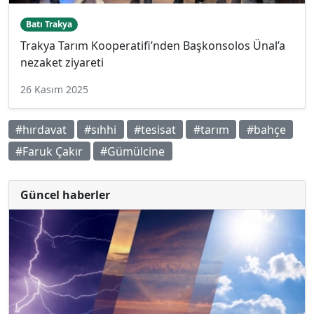
Batı Trakya
Trakya Tarım Kooperatifi’nden Başkonsolos Ünal’a
nezaket ziyareti
26 Kasım 2025
#hırdavat
#sıhhi
#tesisat
#tarım
#bahçe
#Faruk Çakır
#Gümülcine
Güncel haberler