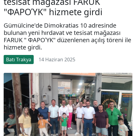
tesisat mağazası FARUK
"ΦΑΡΟΎΚ" hizmete girdi
Gümülcine'de Dimokratias 10 adresinde
bulunan yeni hırdavat ve tesisat mağazası
FARUK " ΦΑΡΟΎΚ" düzenlenen açılış töreni ile
hizmete girdi.
Batı Trakya
14 Haziran 2025