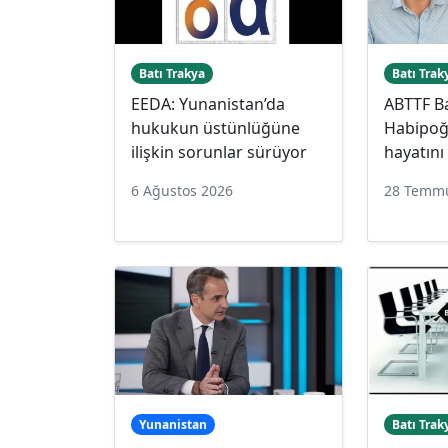
Batı Trakya
Batı Trak
EEDA: Yunanistan’da
ABTTF B
hukukun üstünlüğüne
Habipoğ
ilişkin sorunlar sürüyor
hayatını
6 Ağustos 2026
28 Temm
Yunanistan
Batı Trak