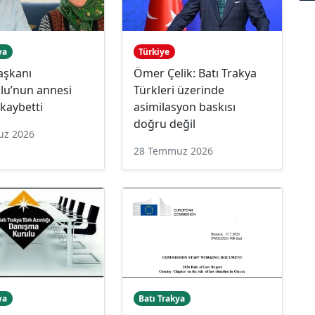
ya
Türkiye
aşkanı
Ömer Çelik: Batı Trakya
lu’nun annesi
Türkleri üzerinde
 kaybetti
asimilasyon baskısı
doğru değil
uz 2026
28 Temmuz 2026
ya
Batı Trakya