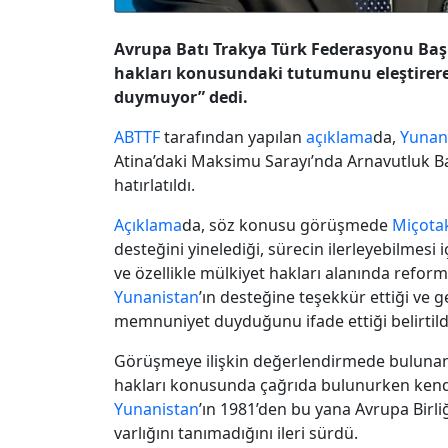
Avrupa Batı Trakya Türk Federasyonu Ba
hakları konusundaki tutumunu eleştirer
duymuyor” dedi.
ABTTF
tarafından yapılan
açıklama
da,
Yunan
Atina’daki Maksimu Sarayı’nda Arnavutluk 
hatırlatıldı.
Açıklama
da, söz konusu görüşmede
Miçota
desteğini yinelediği, sürecin ilerleyebilmes
ve özellikle mülkiyet hakları alanında reform
Yunanistan
’ın desteğine teşekkür ettiği ve
memnuniyet duyduğunu ifade ettiği belirtild
Görüşmeye ilişkin değerlendirmede buluna
hakları konusunda çağrıda bulunurken kendi 
Yunanistan
’ın 1981’den bu yana Avrupa Birli
varlığını tanımadığını ileri sürdü.