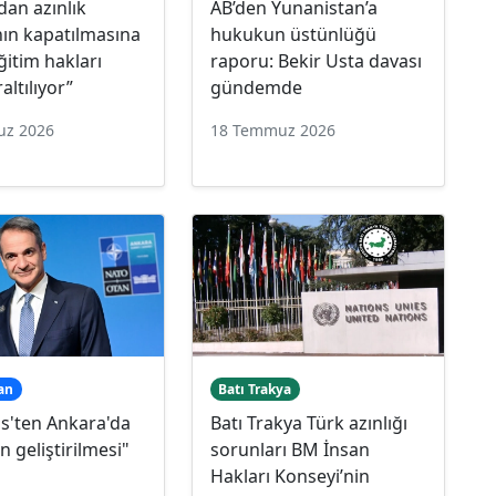
an azınlık
AB’den Yunanistan’a
nın kapatılmasına
hukukun üstünlüğü
Eğitim hakları
raporu: Bekir Usta davası
raltılıyor”
gündemde
uz 2026
18 Temmuz 2026
an
Batı Trakya
s'ten Ankara'da
Batı Trakya Türk azınlığı
rin geliştirilmesi"
sorunları BM İnsan
Hakları Konseyi’nin