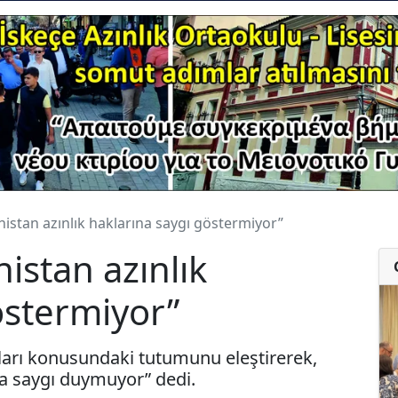
istan azınlık haklarına saygı göstermiyor”
istan azınlık
östermiyor”
kları konusundaki tutumunu eleştirerek,
na saygı duymuyor” dedi.