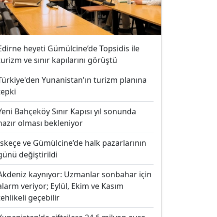
Edirne heyeti Gümülcine’de Topsidis ile
turizm ve sınır kapılarını görüştü
Türkiye'den Yunanistan'ın turizm planına
tepki
Yeni Bahçeköy Sınır Kapısı yıl sonunda
hazır olması bekleniyor
İskeçe ve Gümülcine’de halk pazarlarının
günü değiştirildi
Akdeniz kaynıyor: Uzmanlar sonbahar için
alarm veriyor; Eylül, Ekim ve Kasım
tehlikeli geçebilir