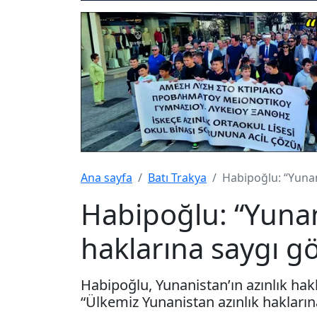
Ana sayfa
Batı Trakya
Habipoğlu: “Yunan
Habipoğlu: “Yunan
haklarına saygı g
Habipoğlu, Yunanistan’ın azınlık ha
“Ülkemiz Yunanistan azınlık hakları