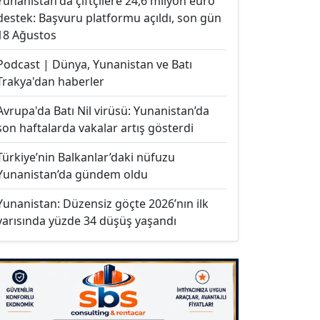
Yunanistan'da çiftçilere 24,6 milyon euro
destek: Başvuru platformu açıldı, son gün
18 Ağustos
Podcast | Dünya, Yunanistan ve Batı
Trakya'dan haberler
Avrupa'da Batı Nil virüsü: Yunanistan’da
son haftalarda vakalar artış gösterdi
Türkiye’nin Balkanlar’daki nüfuzu
Yunanistan’da gündem oldu
Yunanistan: Düzensiz göçte 2026’nın ilk
yarısında yüzde 34 düşüş yaşandı