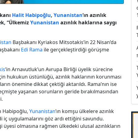
şkanı
Halit Habipoğlu
,
Yunanistan
’ın azınlık
ek, “Ülkemiz
Yunanistan
azınlık haklarına saygı
istan
Başbakanı Kyriakos Mitsotakis’in 22 Nisan’da
Başbakanı
Edi Rama
ile gerçekleştirdiği görüşme
kis
’in Arnavutluk’un Avrupa Birliği üyelik sürecine
i için hukukun üstünlüğü, azınlık haklarının korunması
ların önemine dikkat çektiği aktarıldı. Rama’nın ise
 geçmişte yaşanan sorunların geride bırakılmasından
i.
n Habipoğlu,
Yunanistan
’ın komşu ülkelere azınlık
iç uygulamalarını göz ardı ettiğini savundu.
ği üyesi olmasına rağmen ülkedeki ulusal azınlıkların