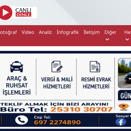
Fotoğraf
Video
Analiz
İnfografik
İletişim
Diğer
He