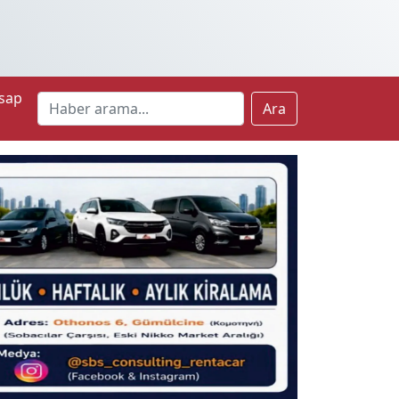
sap
Ara