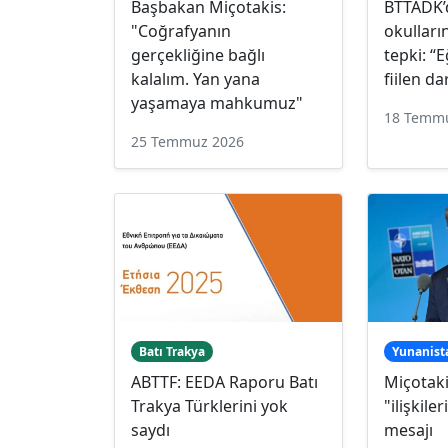
Başbakan Miçotakis:
BTTADK’d
"Coğrafyanın
okulları
gerçekliğine bağlı
tepki: “
kalalım. Yan yana
fiilen da
yaşamaya mahkumuz"
18 Temm
25 Temmuz 2026
Batı Trakya
Yunanist
ABTTF: EEDA Raporu Batı
Miçotaki
Trakya Türklerini yok
"ilişkile
saydı
mesajı