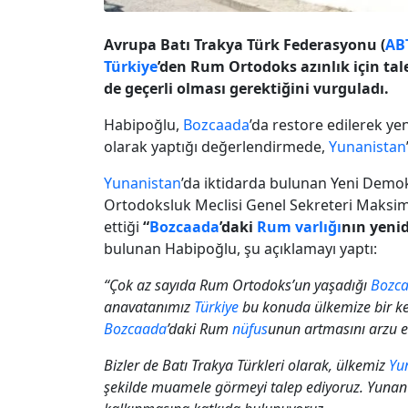
Avrupa Batı Trakya Türk Federasyonu (
AB
Türkiye
’den Rum Ortodoks azınlık için tale
de geçerli olması gerektiğini vurguladı.
Habipoğlu,
Bozcaada
’da restore edilerek yeni
olarak yaptığı değerlendirmede,
Yunanistan
Yunanistan
’da iktidarda bulunan Yeni Demokr
Ortodoksluk Meclisi Genel Sekreteri Maksimo
ettiği
“
Bozcaada
’daki
Rum varlığı
nın yeni
bulunan Habipoğlu, şu açıklamayı yaptı:
“Çok az sayıda Rum Ortodoks’un yaşadığı
Bozc
anavatanımız
Türkiye
bu konuda ülkemize bir ke
Bozcaada
’daki Rum
nüfus
unun artmasını arzu ett
Bizler de Batı Trakya Türkleri olarak, ülkemiz
Yu
şekilde muamele görmeyi talep ediyoruz. Yunan 