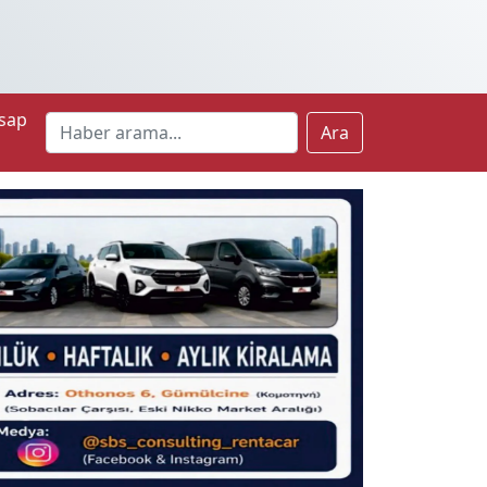
sap
Ara