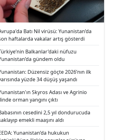
Avrupa'da Batı Nil virüsü: Yunanistan’da
son haftalarda vakalar artış gösterdi
Türkiye’nin Balkanlar’daki nüfuzu
Yunanistan’da gündem oldu
Yunanistan: Düzensiz göçte 2026’nın ilk
yarısında yüzde 34 düşüş yaşandı
Yunanistan'ın Skyros Adası ve Agrinio
ilinde orman yangını çıktı
Babasının cesedini 2,5 yıl dondurucuda
saklayıp emekli maaşını aldı
EEDA: Yunanistan’da hukukun