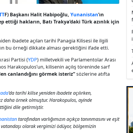
TT
F) Başkanı Halit Habipoğlu,
Yunanistan
’ın
p ettiği hakların, Batı Trakya’daki Türk azınlık için
den ibadete açılan tarihi Panagia Kilisesi ile ilgili
’ın bu örneği dikkate alması gerektiğini ifade etti.
asi Partisi (
YDP
) milletvekili ve Parlamentolar Arası
s Harakopulos’un, kilisenin açılış töreninde sarf
den canlandığını görmek isteriz”
sözlerine atıfta
aada
’da tarihi kilise yeniden ibadete açılırken,
z daha örnek olmuştur. Harakopulos, ayinde
iğini dile getirmiştir.
nanistan
tarafından varlığımızın açıkça tanınmasını ve eşit
vatandaşı olarak vergimizi ödüyor, bölgemizin