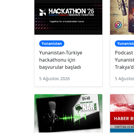
Yunanistan
Yunanist
Yunanistan-Türkiye
Podcast
hackathonu için
Yunanist
başvurular başladı
Trakya'd
5 Ağustos 2026
5 Ağusto