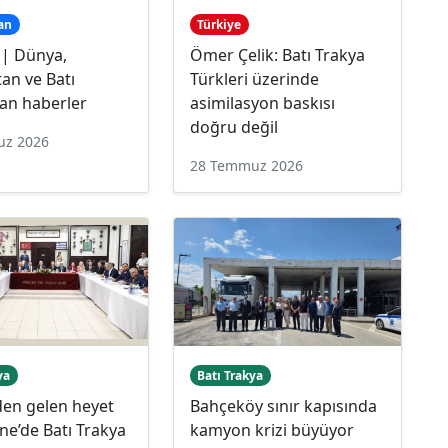
an
Türkiye
 | Dünya,
Ömer Çelik: Batı Trakya
an ve Batı
Türkleri üzerinde
an haberler
asimilasyon baskısı
doğru değil
uz 2026
28 Temmuz 2026
ya
Batı Trakya
den gelen heyet
Bahçeköy sınır kapısında
e’de Batı Trakya
kamyon krizi büyüyor