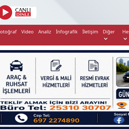
Fotoğraf
Video
Analiz
İnfografik
İletişim
Diğer
He