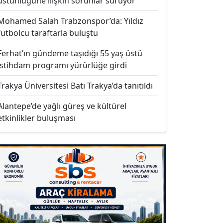
üstünlüğüne ilişkin sorunlar sürüyor
Mohamed Salah Trabzonspor’da: Yıldız
futbolcu taraftarla buluştu
Ferhat’ın gündeme taşıdığı 55 yaş üstü
istihdam programı yürürlüğe girdi
Trakya Üniversitesi Batı Trakya’da tanıtıldı
Alantepe’de yağlı güreş ve kültürel
etkinlikler buluşması