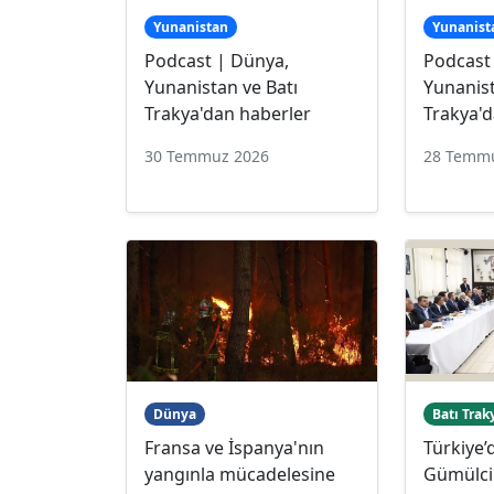
Yunanistan
Yunanist
Podcast | Dünya,
Podcast
Yunanistan ve Batı
Yunanist
Trakya'dan haberler
Trakya'd
30 Temmuz 2026
28 Temm
Dünya
Batı Trak
Fransa ve İspanya'nın
Türkiye’
yangınla mücadelesine
Gümülcin