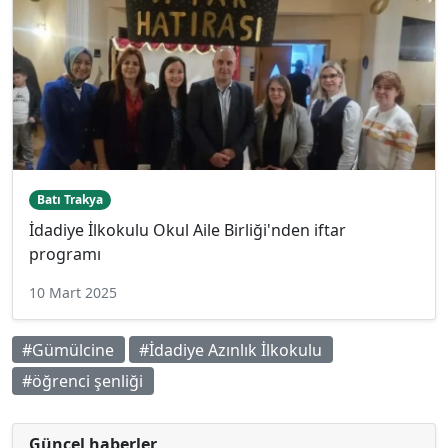
Batı Trakya
İdadiye İlkokulu Okul Aile Birliği'nden iftar
programı
10 Mart 2025
#Gümülcine
#İdadiye Azınlık İlkokulu
#öğrenci şenliği
Güncel haberler