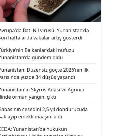
Avrupa'da Batı Nil virüsü: Yunanistan’da
son haftalarda vakalar artış gösterdi
Türkiye’nin Balkanlar’daki nüfuzu
Yunanistan’da gündem oldu
Yunanistan: Düzensiz göçte 2026’nın ilk
yarısında yüzde 34 düşüş yaşandı
Yunanistan'ın Skyros Adası ve Agrinio
ilinde orman yangını çıktı
Babasının cesedini 2,5 yıl dondurucuda
saklayıp emekli maaşını aldı
EEDA: Yunanistan’da hukukun