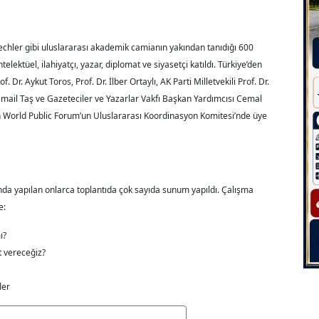
echler gibi uluslararası akademik camianın yakından tanıdığı 600
lektüel, ilahiyatçı, yazar, diplomat ve siyasetçi katıldı. Türkiye’den
. Dr. Aykut Toros, Prof. Dr. İlber Ortaylı, AK Parti Milletvekili Prof. Dr.
İsmail Taş ve Gazeteciler ve Yazarlar Vakfı Başkan Yardımcısı Cemal
en World Public Forum’un Uluslararası Koordinasyon Komitesi’nde üye
tında yapılan onlarca toplantıda çok sayıda sunum yapıldı. Çalışma
e:
ı?
t vereceğiz?
ler