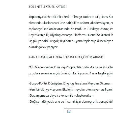
600 ENTELEKTÜEL KATILDI
Toplantıya Richard Falk, Fred Dallmayr, Robert Curl, Hans Ko
civarında uluslararası üne sahip ilim adamı, akademisyen, ente
toplantıya katılanlar arasında ise Prof. Dr. Türkkaya Ataov, Prof
Seyit Sertçelik, Diyalog Avrasya Platformu Genel Sekreteri 
Uşşak yer aldı. Uşşak, 8 yıldan bu yana toplantıyı düzenley
olarak görev yapıyor.
4 ANA BAŞLIK ALTINDA SORUNLARA ÇÖZÜM ARANDI
“10. Medeniyetler Diyaloğu” toplantılarında, 4 ana başlık al
grupları sorunların çözümü için kafa yordu. 4 ana başlık şöyl
-Sosyo-Politik Dönüşüm: Diyalog Fırsat mı Meydan Okuma m
-Yeni bir dünya vizyonu: Ekolojik meydan okumaya nasıl yanı
-Dayanışmaya dayalı ekonomiler oluştururken
-Değişen dünyada aile ve insanlık için demografik perspektif