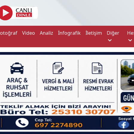
Fotoğraf
Video
Analiz
İnfografik
İletişim
Diğer
He