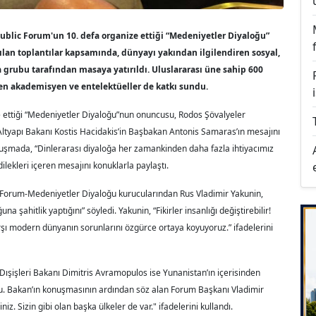
blic Forum'un 10. defa organize ettiği “Medeniyetler Diyaloğu”
apılan toplantılar kapsamında, dünyayı yakından ilgilendiren sosyal,
 grubu tarafından masaya yatırıldı. Uluslararası üne sahip 600
den akademisyen ve entelektüeller de katkı sundu.
ze ettiği “Medeniyetler Diyaloğu”nun onuncusu, Rodos Şövalyeler
Altyapı Bakanı Kostis Hacidakis’in Başbakan Antonis Samaras’ın mesajını
onuşmada, “Dinlerarası diyaloğa her zamankinden daha fazla ihtiyacımız
dilekleri içeren mesajını konuklarla paylaştı.
c Forum-Medeniyetler Diyaloğu kurucularından Rus Vladimir Yakunin,
una şahitlik yaptığını” söyledi. Yakunin, “Fikirler insanlığı değiştirebilir!
arşı modern dünyanın sorunlarını özgürce ortaya koyuyoruz.” ifadelerini
Dışişleri Bakanı Dimitris Avramopulos ise Yunanistan’ın içerisinden
. Bakan’ın konuşmasının ardından söz alan Forum Başkanı Vladimir
z. Sizin gibi olan başka ülkeler de var." ifadelerini kullandı.