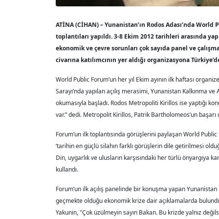
ATİNA (CİHAN) – Yunanistan’ın Rodos Adası’nda World Pu
toplantıları yapıldı. 3-8 Ekim 2012 tarihleri arasında y
ekonomik ve çevre sorunları çok sayıda panel ve çalışma
civarına katılımcının yer aldığı organizasyona Türkiye’
World Public Forum’un her yıl Ekim ayının ilk haftası organi
Sarayı’nda yapılan açılış merasimi, Yunanistan Kalkınma ve 
okumasıyla başladı. Rodos Metropoliti Kirillos ise yaptığı k
var.” dedi. Metropolit Kirillos, Patrik Bartholomeos’un başarı 
Forum’un ilk toplantısında görüşlerini paylaşan World Publi
‘tarihin en güçlü silahın farklı görüşlerin dile getirilmesi olduğ
Din, uygarlık ve ulusların karşısındaki her türlü önyargıya k
kullandı.
Forum’un ilk açılış panelinde bir konuşma yapan Yunanistan 
geçmekte olduğu ekonomik krize dair açıklamalarda bulundu
Yakunin, "Çok üzülmeyin sayın Bakan. Bu krizde yalnız değilsini