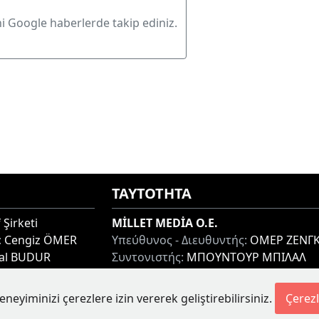
ni Google haberlerde takip ediniz.
ΤΑΥΤΟΤΗΤΑ
 Şirketi
MİLLET MEDİA O.E.
:
Cengiz ÖMER
Υπεύθυνος - Διευθυντής:
ΟΜΕΡ ΖΕΝΓΚ
lal BUDUR
Συντονιστής:
ΜΠΟΥΝΤΟΥΡ ΜΠΙΛΑΛ
thi 67100, GREECE
Διεύθυνση:
ΜΙΑΟΥΛΗ 7-9, ΞΑΝΘΗ 671
Τηλ:
+30 25410 77968
eneyiminizi çerezlere izin vererek geliştirebilirsiniz.
Çerezl
etesi.gr
Ηλ. Διεύθυνση:
info@milletgazetesi.gr