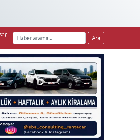
sap
Ara