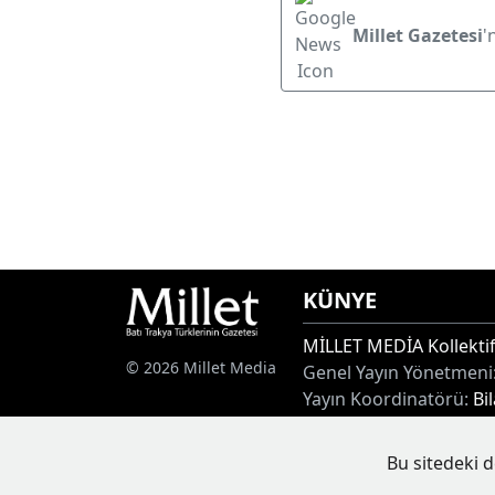
Millet Gazetesi
'
KÜNYE
MİLLET MEDİA Kollektif
© 2026 Millet Media
Genel Yayın Yönetmeni
Yayın Koordinatörü:
Bi
Adres:
Miaouli 7-9, Xan
Tel:
+30 25410 77968
Bu sitedeki d
E-posta:
info@milletgaz