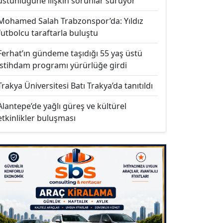
üstünlüğüne ilişkin sorunlar sürüyor
Mohamed Salah Trabzonspor’da: Yıldız
futbolcu taraftarla buluştu
Ferhat’ın gündeme taşıdığı 55 yaş üstü
istihdam programı yürürlüğe girdi
Trakya Üniversitesi Batı Trakya’da tanıtıldı
Alantepe’de yağlı güreş ve kültürel
etkinlikler buluşması