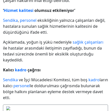
çalışan haklarını ihlal ettiği belirtildi.
‘
Hizmet kalitesi
olumsuz etkileniyor’
Sendika
,
personel
eksikliğinin yalnızca çalışanları değil,
hastalara sunulan sağlık hizmetlerinin kalitesini de
düşürdüğünü ifade etti.
Açıklamada, yoğun iş yükü nedeniyle
sağlık çalışanları
ile hastalar arasındaki iletişimin zayıfladığı, bunun da
tedavi sürecinde önemli bir eksiklik oluşturduğu
kaydedildi.
Kalıcı
kadro
çağrısı
Sendika
ve İşçi Mücadelesi Komitesi, tüm boş
kadro
ların
kalıcı
personel
le doldurulması çağrısında bulunarak
bölge halkını planlanan eyleme destek vermeye davet
etti.