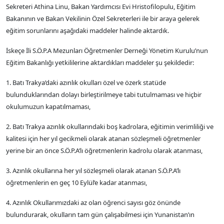
Sekreteri Athina Linu, Bakan Yardımcısı Evi Hristofilopulu, Eğitim
Bakanının ve Bakan Vekilinin Özel Sekreterleri ile bir araya gelerek
eğitim sorunlarını aşağıdaki maddeler halinde aktardık.
İskeçe İli S.Ö.P.A Mezunları Öğretmenler Derneği Yönetim Kurulu’nun
Eğitim Bakanlığı yetkililerine aktardıkları maddeler şu şekildedir:
1. Batı Trakya’daki azınlık okulları özel ve özerk statüde
bulunduklarından dolayı birleştirilmeye tabi tutulmaması ve hiçbir
okulumuzun kapatılmaması,
2. Batı Trakya azınlık okullarındaki boş kadrolara, eğitimin verimliliği ve
kalitesi için her yıl gecikmeli olarak atanan sözleşmeli öğretmenler
yerine bir an önce S.Ö.P.A’lı öğretmenlerin kadrolu olarak atanması,
3. Azınlık okullarına her yıl sözleşmeli olarak atanan S.Ö.P.A’lı
öğretmenlerin en geç 10 Eylül’e kadar atanması,
4. Azınlık Okullarımızdaki az olan öğrenci sayısı göz önünde
bulundurarak, okulların tam gün çalışabilmesi için Yunanistan’ın