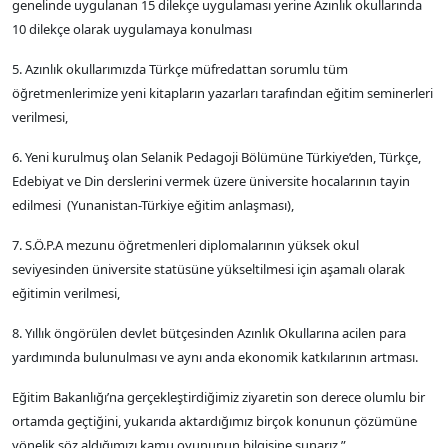
genelinde uygulanan 15 dilekçe uygulaması yerine Azınlık okullarında
10 dilekçe olarak uygulamaya konulması
5. Azınlık okullarımızda Türkçe müfredattan sorumlu tüm
öğretmenlerimize yeni kitapların yazarları tarafından eğitim seminerleri
verilmesi,
6. Yeni kurulmuş olan Selanik Pedagoji Bölümüne Türkiye’den, Türkçe,
Edebiyat ve Din derslerini vermek üzere üniversite hocalarının tayin
edilmesi (Yunanistan-Türkiye eğitim anlaşması),
7. S.Ö.P.A mezunu öğretmenleri diplomalarının yüksek okul
seviyesinden üniversite statüsüne yükseltilmesi için aşamalı olarak
eğitimin verilmesi,
8. Yıllık öngörülen devlet bütçesinden Azınlık Okullarına acilen para
yardımında bulunulması ve aynı anda ekonomik katkılarının artması.
Eğitim Bakanlığı’na gerçekleştirdiğimiz ziyaretin son derece olumlu bir
ortamda geçtiğini, yukarıda aktardığımız birçok konunun çözümüne
yönelik söz aldığımızı kamu oyununun bilgisine sunarız.”