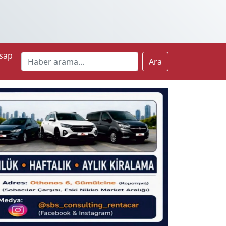
sap
Ara