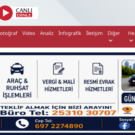
Fotoğraf
Video
Analiz
İnfografik
İletişim
Diğer
He