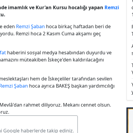
'nde imamlık ve Kur'an Kursu hocalığı yapan
Remzi
tu.
le eden
Remzi Şaban
hoca birkaç haftadan beri de
yordu. Remzi hoca 2 Kasım Cuma akşamı geç
fat
haberini sosyal medya hesabından duyurdu ve
namazını müteakiben İskeçe'den kaldırılacağını
meslektaşları hem de İskeçeliler tarafından sevilen
Remzi Şaban
hoca ayrıca BAKEŞ başkan yardımcılığı
 Mevlâ'dan rahmet diliyoruz. Mekanı cennet olsun.
oruz.
ni Google haberlerde takip ediniz.