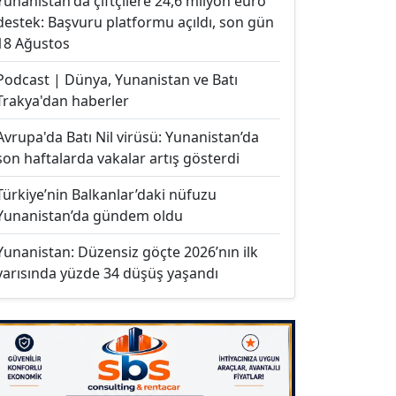
Yunanistan'da çiftçilere 24,6 milyon euro
destek: Başvuru platformu açıldı, son gün
18 Ağustos
Podcast | Dünya, Yunanistan ve Batı
Trakya'dan haberler
Avrupa'da Batı Nil virüsü: Yunanistan’da
son haftalarda vakalar artış gösterdi
Türkiye’nin Balkanlar’daki nüfuzu
Yunanistan’da gündem oldu
Yunanistan: Düzensiz göçte 2026’nın ilk
yarısında yüzde 34 düşüş yaşandı