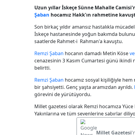
Uzun yıllar İskeçe Sünne Mahalle Camisi
Şaban
hocamız Hakk'ın rahmetine kavuş
Son birkaç yıldır amansız hastalıkla mücade
İskeçe hastanesinde yoğun bakımda bulunu
saatlerde Rahmet-i Rahman'a kavuştu.
Remzi Şaban
hocanın damadı Metin Köse
ve
cenazesinin 3 Kasım Cumartesi günü ikindi 
belirtti.
Remzi Şaban
hocamız sosyal kişiliğiyle hem 
bir şahsiyetti. Genç yaşta aramızdan ayrıldı.
görevini de yürütüyordu.
Millet gazetesi olarak Remzi hocamıza Yüce
Yakınlarına ve tüm sevenlerine sabırlar diliy
Millet Gazetesi
'