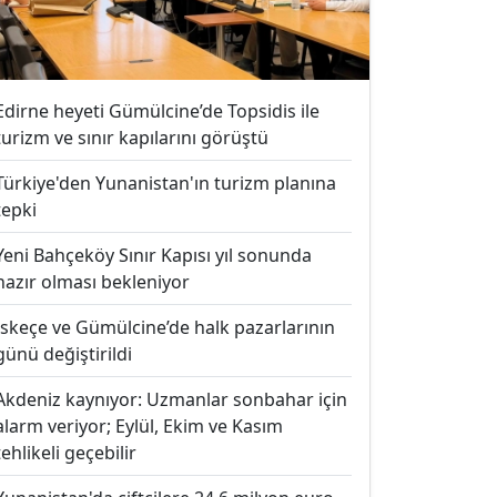
Edirne heyeti Gümülcine’de Topsidis ile
turizm ve sınır kapılarını görüştü
Türkiye'den Yunanistan'ın turizm planına
tepki
Yeni Bahçeköy Sınır Kapısı yıl sonunda
hazır olması bekleniyor
İskeçe ve Gümülcine’de halk pazarlarının
günü değiştirildi
Akdeniz kaynıyor: Uzmanlar sonbahar için
alarm veriyor; Eylül, Ekim ve Kasım
tehlikeli geçebilir