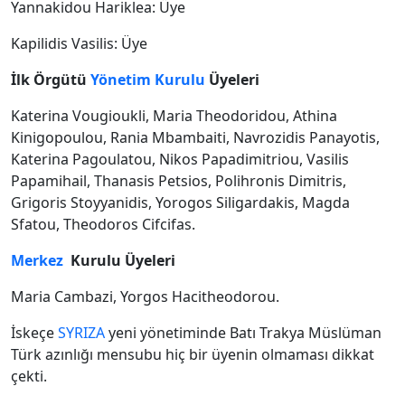
Yannakidou Hariklea: Üye
Kapilidis Vasilis: Üye
İlk Örgütü
Yönetim Kurulu
Üyeleri
Katerina Vougioukli, Maria Theodoridou, Athina
Kinigopoulou, Rania Mbambaiti, Navrozidis Panayotis,
Katerina Pagoulatou, Nikos Papadimitriou, Vasilis
Papamihail, Thanasis Petsios, Polihronis Dimitris,
Grigoris Stoyyanidis, Yorogos Siligardakis, Magda
Sfatou, Theodoros Cifcifas.
Merkez
Kurulu Üyeleri
Maria Cambazi, Yorgos Hacitheodorou.
İskeçe
SYRIZA
yeni yönetiminde Batı Trakya Müslüman
Türk azınlığı mensubu hiç bir üyenin olmaması dikkat
çekti.