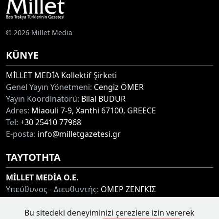
© 2026 Millet Media
KÜNYE
MİLLET MEDİA Kollektif Şirketi
Genel Yayın Yönetmeni:
Cengiz ÖMER
Yayın Koordinatörü:
Bilal BUDUR
Adres:
Miaouli 7-9, Xanthi 67100, GREECE
Tel:
+30 25410 77968
E-posta:
info@milletgazetesi.gr
ΤΑΥΤΟΤΗΤΑ
MİLLET MEDİA O.E.
Υπεύθυνος - Διευθυντής:
ΟΜΕΡ ΖΕΝΓΚΙΣ
Συντονιστής:
ΜΠΟΥΝΤΟΥΡ ΜΠΙΛΑΛ
Bu sitedeki deneyiminizi çerezlere izin vererek
Διεύθυνση:
ΜΙΑΟΥΛΗ 7-9, ΞΑΝΘΗ 67100