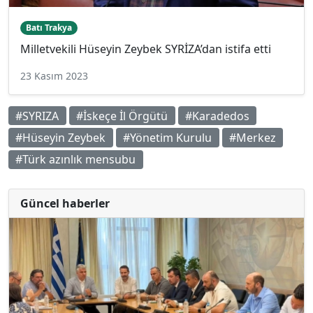
Batı Trakya
Milletvekili Hüseyin Zeybek SYRİZA’dan istifa etti
23 Kasım 2023
#SYRIZA
#İskeçe İl Örgütü
#Karadedos
#Hüseyin Zeybek
#Yönetim Kurulu
#Merkez
#Türk azınlık mensubu
Güncel haberler