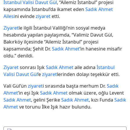
İstanbul Valisi Davut Gül
, “Ailemiz İstanbul” projesi
kapsamında İstanbul’da ikamet eden
Sadık Ahmet
Ailesi
ni evinde
ziyaret
etti.
Ziyaret
le ilgili İstanbul Valiliği’nin sosyal medya
hesabında yapılan paylaşımda, “Valimiz Davut Gül,
Bakırköy ilçesinde “Ailemiz İstanbul” projesi
kapsamında; Şehit Dr.
Sadık Ahmet
’in hanesine misafir
oldu.” denildi.
Ziyaret
sonrası Işık
Sadık Ahmet
aile adına
İstanbul
Valisi Davut Gül
’e
ziyaret
lerinden dolayı teşekkür etti.
Vali Gül’ün
ziyaret
i sırasında başta merhum Dr.
Sadık
Ahmet
’in eşi Işık
Sadık Ahmet
olmak üzere, oğlu Levent
Sadık Ahmet
, gelini Şerike
Sadık Ahmet
, kızı Funda
Sadık
Ahmet
ve torunu İlke Işık hazır bulundu.