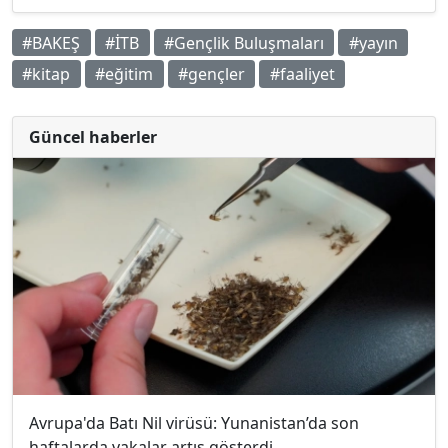
#BAKEŞ
#İTB
#Gençlik Buluşmaları
#yayın
#kitap
#eğitim
#gençler
#faaliyet
Güncel haberler
Avrupa'da Batı Nil virüsü: Yunanistan’da son
haftalarda vakalar artış gösterdi