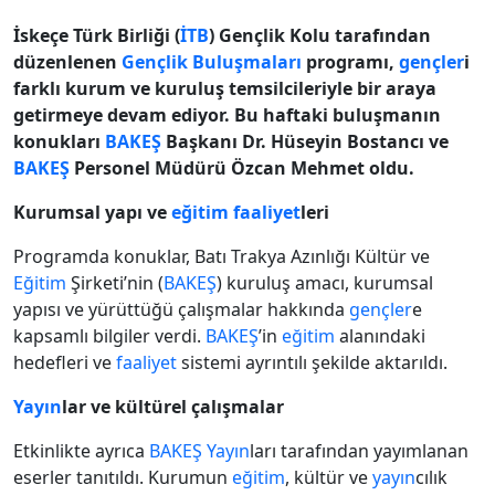
İskeçe Türk Birliği (
İTB
) Gençlik Kolu tarafından
düzenlenen
Gençlik Buluşmaları
programı,
gençler
i
farklı kurum ve kuruluş temsilcileriyle bir araya
getirmeye devam ediyor. Bu haftaki buluşmanın
konukları
BAKEŞ
Başkanı Dr. Hüseyin Bostancı ve
BAKEŞ
Personel Müdürü Özcan Mehmet oldu.
Kurumsal yapı ve
eğitim
faaliyet
leri
Programda konuklar, Batı Trakya Azınlığı Kültür ve
Eğitim
Şirketi’nin (
BAKEŞ
) kuruluş amacı, kurumsal
yapısı ve yürüttüğü çalışmalar hakkında
gençler
e
kapsamlı bilgiler verdi.
BAKEŞ
’in
eğitim
alanındaki
hedefleri ve
faaliyet
sistemi ayrıntılı şekilde aktarıldı.
Yayın
lar ve kültürel çalışmalar
Etkinlikte ayrıca
BAKEŞ
Yayın
ları tarafından yayımlanan
eserler tanıtıldı. Kurumun
eğitim
, kültür ve
yayın
cılık