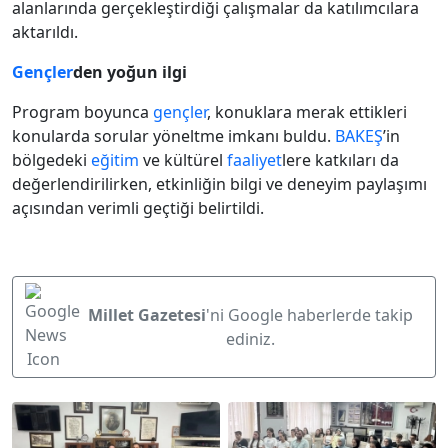
alanlarında gerçekleştirdiği çalışmalar da katılımcılara
aktarıldı.
Gençler
den yoğun ilgi
Program boyunca
gençler
, konuklara merak ettikleri
konularda sorular yöneltme imkanı buldu.
BAKEŞ
’in
bölgedeki
eğitim
ve kültürel
faaliyet
lere katkıları da
değerlendirilirken, etkinliğin bilgi ve deneyim paylaşımı
açısından verimli geçtiği belirtildi.
Millet Gazetesi
'ni Google haberlerde takip
ediniz.