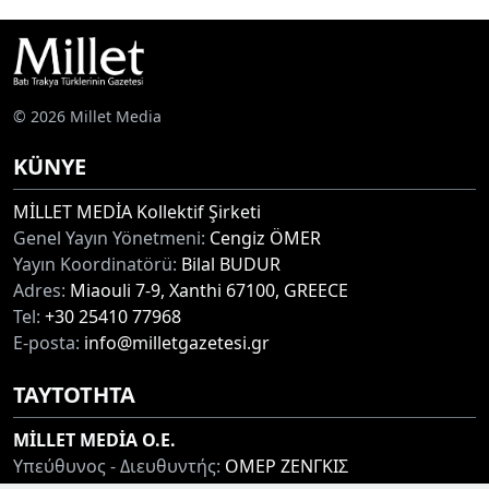
© 2026 Millet Media
KÜNYE
MİLLET MEDİA Kollektif Şirketi
Genel Yayın Yönetmeni:
Cengiz ÖMER
Yayın Koordinatörü:
Bilal BUDUR
Adres:
Miaouli 7-9, Xanthi 67100, GREECE
Tel:
+30 25410 77968
E-posta:
info@milletgazetesi.gr
ΤΑΥΤΟΤΗΤΑ
MİLLET MEDİA O.E.
Υπεύθυνος - Διευθυντής:
ΟΜΕΡ ΖΕΝΓΚΙΣ