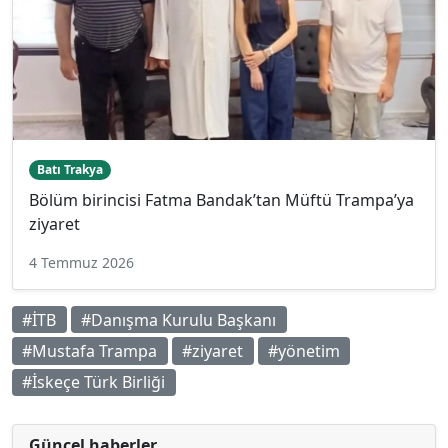
Batı Trakya
Bölüm birincisi Fatma Bandak’tan Müftü Trampa’ya
ziyaret
4 Temmuz 2026
#İTB
#Danışma Kurulu Başkanı
#Mustafa Trampa
#ziyaret
#yönetim
#İskeçe Türk Birliği
Güncel haberler