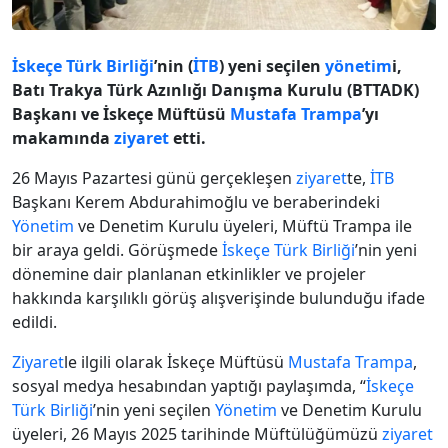
İskeçe Türk Birliği
’nin (
İTB
) yeni seçilen
yönetim
i,
Batı Trakya Türk Azınlığı Danışma Kurulu (BTTADK)
Başkanı ve İskeçe Müftüsü
Mustafa Trampa
’yı
makamında
ziyaret
etti.
26 Mayıs Pazartesi günü gerçekleşen
ziyaret
te,
İTB
Başkanı Kerem Abdurahimoğlu ve beraberindeki
Yönetim
ve Denetim Kurulu üyeleri, Müftü Trampa ile
bir araya geldi. Görüşmede
İskeçe Türk Birliği
’nin yeni
dönemine dair planlanan etkinlikler ve projeler
hakkında karşılıklı görüş alışverişinde bulunduğu ifade
edildi.
Ziyaret
le ilgili olarak İskeçe Müftüsü
Mustafa Trampa
,
sosyal medya hesabından yaptığı paylaşımda, “
İskeçe
Türk Birliği
’nin yeni seçilen
Yönetim
ve Denetim Kurulu
üyeleri, 26 Mayıs 2025 tarihinde Müftülüğümüzü
ziyaret