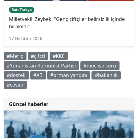
Batı Trakya
Milletvekili Zeybek: "Genç çiftçiler belirsizlik içinde
bırakıldı"
17 Haziran 2026
#Meriç
#çifçti
#KKE
#Yunanistan Komünist Partisi
#meclise soru
#destek
#AB
#orman yangını
#bakanlık
#cevap
Güncel haberler