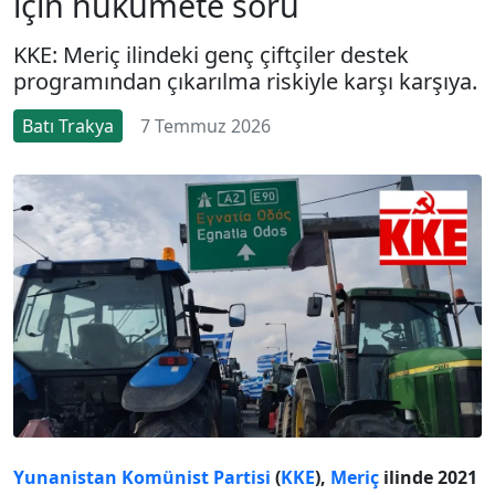
için hükümete soru
KKE: Meriç ilindeki genç çiftçiler destek
programından çıkarılma riskiyle karşı karşıya.
Batı Trakya
7 Temmuz 2026
Yunanistan Komünist Partisi
(
KKE
),
Meriç
ilinde 2021