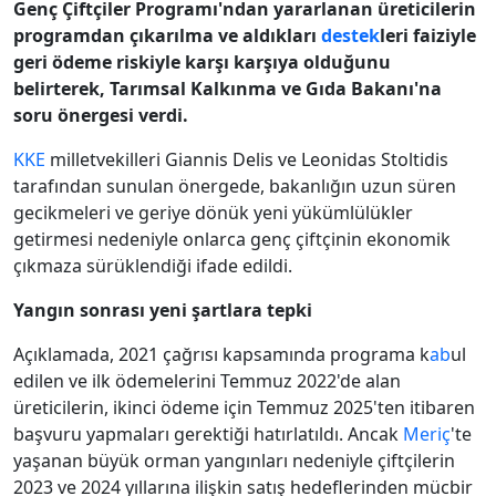
Genç Çiftçiler Programı'ndan yararlanan üreticilerin
programdan çıkarılma ve aldıkları
destek
leri faiziyle
geri ödeme riskiyle karşı karşıya olduğunu
belirterek, Tarımsal Kalkınma ve Gıda Bakanı'na
soru önergesi verdi.
KKE
milletvekilleri Giannis Delis ve Leonidas Stoltidis
tarafından sunulan önergede, bakanlığın uzun süren
gecikmeleri ve geriye dönük yeni yükümlülükler
getirmesi nedeniyle onlarca genç çiftçinin ekonomik
çıkmaza sürüklendiği ifade edildi.
Yangın sonrası yeni şartlara tepki
Açıklamada, 2021 çağrısı kapsamında programa k
ab
ul
edilen ve ilk ödemelerini Temmuz 2022'de alan
üreticilerin, ikinci ödeme için Temmuz 2025'ten itibaren
başvuru yapmaları gerektiği hatırlatıldı. Ancak
Meriç
'te
yaşanan büyük orman yangınları nedeniyle çiftçilerin
2023 ve 2024 yıllarına ilişkin satış hedeflerinden mücbir