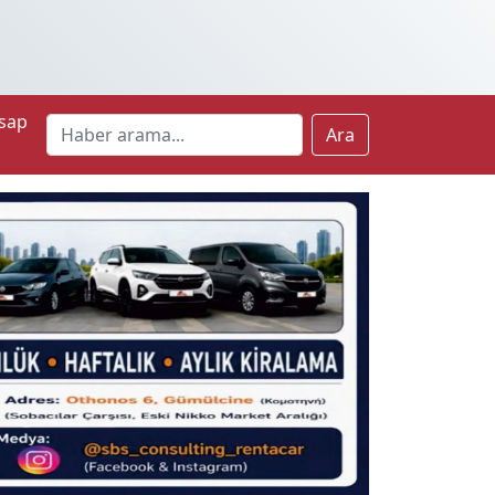
sap
Ara