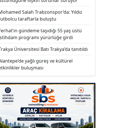
üstünlüğüne ilişkin sorunlar sürüyor
Mohamed Salah Trabzonspor’da: Yıldız
futbolcu taraftarla buluştu
Ferhat’ın gündeme taşıdığı 55 yaş üstü
istihdam programı yürürlüğe girdi
Trakya Üniversitesi Batı Trakya’da tanıtıldı
Alantepe’de yağlı güreş ve kültürel
etkinlikler buluşması