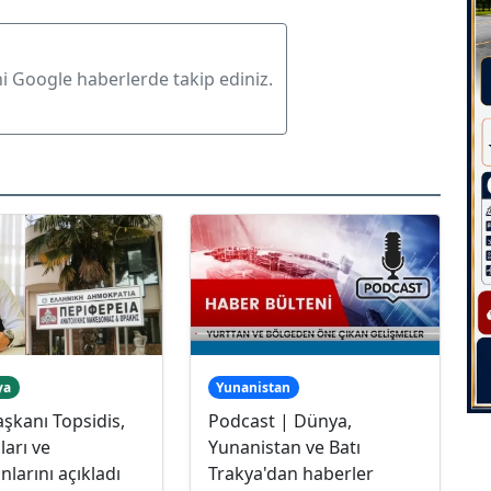
ni Google haberlerde takip ediniz.
ya
Yunanistan
aşkanı Topsidis,
Podcast | Dünya,
ları ve
Yunanistan ve Batı
larını açıkladı
Trakya'dan haberler