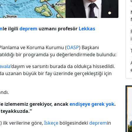
m
le ilgili
deprem
uzmanı profesör
Lekkas
lanlama ve Koruma Kurumu (
OASP
) Başkanı
katıldığı bir programda şu değerlendirmede bulundu:
avala
’dayım ve sarsıntı burada da oldukça hissedildi.
a uzanan büyük bir fay üzerinde gerçekleştiği için
andı.
le izlememiz gerekiyor, ancak
endişeye gerek yok
.
ı teyakkuzda.”
ilk verilerine göre,
İskeçe
bölgesindeki
deprem
in