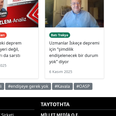
ları
Batı Trakya
deki deprem
Uzmanlar İskeçe depremi
yeri değil,
için “şimdilik
rı da sarstı
endişelenecek bir durum
yok” diyor
2025
6 Kasım 2025
i
#endişeye gerek yok
#Kavala
#OASP
ΤΑΥΤΟΤΗΤΑ
 Şirketi
MİLLET MEDİA O.E.