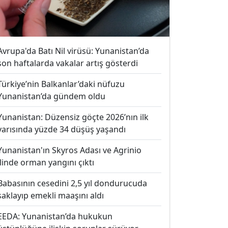
Avrupa'da Batı Nil virüsü: Yunanistan’da
son haftalarda vakalar artış gösterdi
Türkiye’nin Balkanlar’daki nüfuzu
Yunanistan’da gündem oldu
Yunanistan: Düzensiz göçte 2026’nın ilk
yarısında yüzde 34 düşüş yaşandı
Yunanistan'ın Skyros Adası ve Agrinio
ilinde orman yangını çıktı
Babasının cesedini 2,5 yıl dondurucuda
saklayıp emekli maaşını aldı
EEDA: Yunanistan’da hukukun