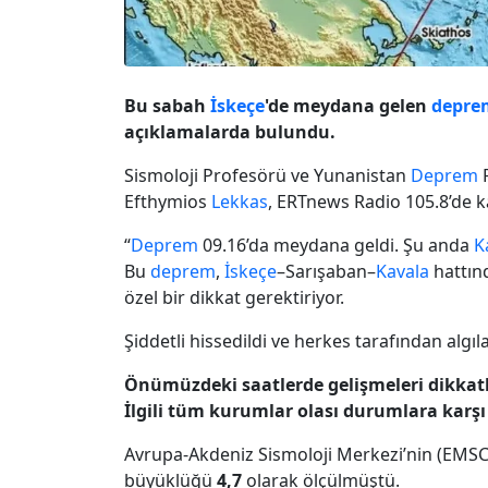
Bu sabah
İskeçe
'de meydana gelen
depre
açıklamalarda bulundu.
Sismoloji Profesörü ve Yunanistan
Deprem
P
Efthymios
Lekkas
, ERTnews Radio 105.8’de 
“
Deprem
09.16’da meydana geldi. Şu anda
K
Bu
deprem
,
İskeçe
–Sarışaban–
Kavala
hattınd
özel bir dikkat gerektiriyor.
Şiddetli hissedildi ve herkes tarafından algıl
Önümüzdeki saatlerde gelişmeleri dikkat
İlgili tüm kurumlar olası durumlara karş
Avrupa-Akdeniz Sismoloji Merkezi’nin (EMSC) 
büyüklüğü
4,7
olarak ölçülmüştü.