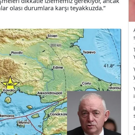
meleri dikkatle izlememiz gerekiyor, ancak
lar olası durumlara karşı teyakkuzda.”