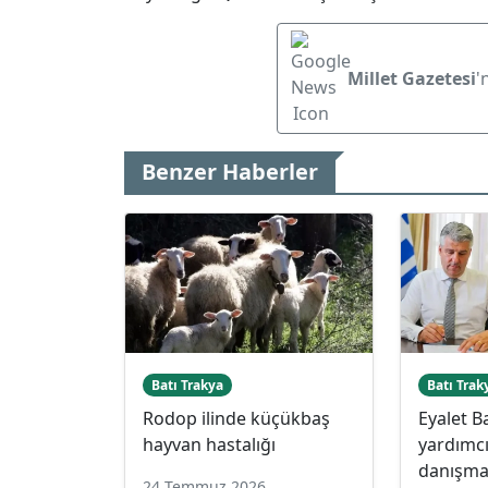
Millet Gazetesi
'
Benzer Haberler
Batı Trakya
Batı Trak
Rodop ilinde küçükbaş
Eyalet B
hayvan hastalığı
yardımcı
danışman
24 Temmuz 2026