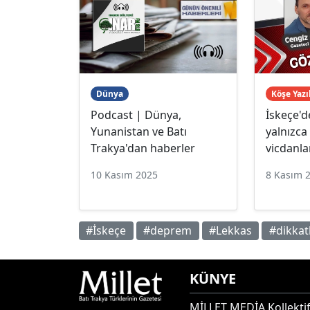
Dünya
Köşe Yazı
Podcast | Dünya,
İskeçe'
Yunanistan ve Batı
yalnızca 
Trakya'dan haberler
vicdanla
10 Kasım 2025
8 Kasım 
#İskeçe
#deprem
#Lekkas
#dikkatl
KÜNYE
MİLLET MEDİA Kollektif