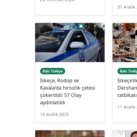
31 Aralık
Batı Trakya
Batı Trak
İskeçe, Rodop ve
İskeçe’
Kavala’da hırsızlık çetesi
Dershan
çökertildi: 57 Olay
tatbikatı
aydınlatıldı
11 Aralık
16 Aralık 2025