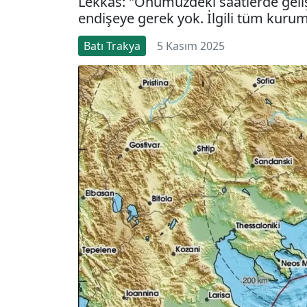
Lekkas: "Önümüzdeki saatlerde geliş
endişeye gerek yok. İlgili tüm kurum
Batı Trakya
5 Kasım 2025