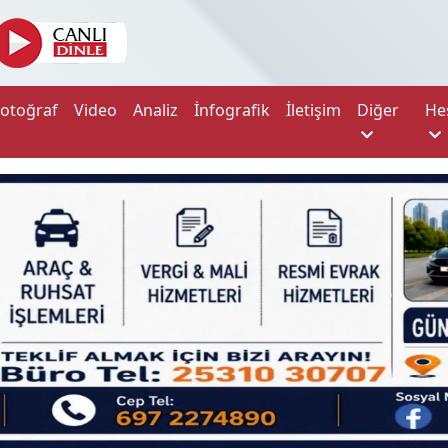
Fotoğraf
Video
Analiz
İnfografik
İletişim
Diğer
He