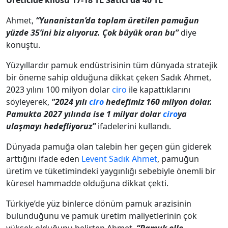
Üreticide kilosu 17-18 TL Satıcı da 40 TL
Ahmet,
“Yunanistan’da toplam üretilen pamuğun
yüzde 35’ini biz alıyoruz. Çok büyük oran bu”
diye
konuştu.
Yüzyıllardır pamuk endüstrisinin tüm dünyada stratejik
bir öneme sahip olduğuna dikkat çeken Sadık Ahmet,
2023 yılını 100 milyon dolar
ciro
ile kapattıklarını
söyleyerek,
"2024 yılı
ciro
hedefimiz 160 milyon dolar.
Pamukta 2027 yılında ise 1 milyar dolar
ciro
ya
ulaşmayı hedefliyoruz”
ifadelerini kullandı.
Dünyada pamuğa olan talebin her geçen gün giderek
arttığını ifade eden
Levent Sadık Ahmet
, pamuğun
üretim ve tüketimindeki yaygınlığı sebebiyle önemli bir
küresel hammadde olduğuna dikkat çekti.
Türkiye’de yüz binlerce dönüm pamuk arazisinin
bulunduğunu ve pamuk üretim maliyetlerinin çok