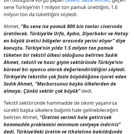
biri olduğuna vurgu yapan
Levent Sadık Ahmet
, geçen
sene Türkiye’nin 1 milyon ton pamuk ürettiğini, 1.6
milyon ton da tükettiğini söyledi.
Ahmet,
“Bu sene ise pamuk 800 bin tonlar civarında
üretilecek. Türkiye’de Urfa, Aydın, Diyarbakır ve Hatay
en büyük üretici bölgeler arasında yerini alıyor” diye
konuştu. Türkiye’nin yılda 1.5 milyon ton pamuk
tüketen bir tekstil ülkesi olduğunu belirten Sadık
Ahmet, tekstil ve hazır giyim sektöründe Türkiye’nin
küresel bir oyuncu olarak değerlendirildiğini söyledi.
Türkiye’de tekstilin çok fazla büyüdüğüne işaret eden
Sadık Ahmet, “Mecbursunuz başka ülkelerden de
almaya. Çünkü sektör çok büyük”
dedi.
Tekstil sektöründe hammadde de sıkıntı yaşanırsa
sürekli başka ülkelere bağımlı hale gelinebileceğini
belirten Ahmet,
“Üretimi verimli hale getirirsek
hammadde problemini minimum seviyeye indiririz”
dedi. Türkiye’deki üretim ve ithalatına bakıldığında