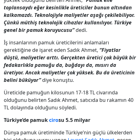
yüksek olduğunu belirten Ahmet,
“Pamuk elle
toplansaydı eğer kesinlikle üreticiler bunun altından
kalkamazdı. Teknolojiyle maliyetler aşağı çekilebiliyor.
Çünkü müthiş teknolojik cihazlar kullanılıyor. Türkiye
genel bir pamuk koruyucusu”
dedi.
İş insanlarının pamuk üreticilerini anlamaları
gerektiğine de işaret eden Sadık Ahmet,
“Fiyatlar
düştü, maliyetler arttı. Gerçekten üretici çok büyük bir
fedakarlıkla pamuğu da, buğdayı da, mısırı da
üretiyor. Ancak maliyetler çok yüksek. Bu da üreticinin
belini büküyor”
diye konuştu.
Üreticide pamuğun kilosunun 17-18 TL civarında
olduğunu belirten Sadık Ahmet, satıcıda bu rakamın 40
TL dolayında olduğunu söyledi.
Türkiye’de pamuk
ciro
su 5.5 milyar
Dünya pamuk üretiminde Türkiye’nin güçlü ülkelerden