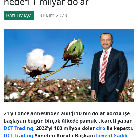
hedefi 1 milyar dolar
Batı Trakya
3 Ekim 2023
21 yıl önce annesinden aldığı 10 bin dolar borçla işe
başlayan bugün birçok ülkede pamuk ticareti yapan
DCT Trading
, 2022'yi 100 milyon dolar
ciro
ile kapattı.
DCT Trading
Yönetim Kurulu Başkanı
Levent Sadık