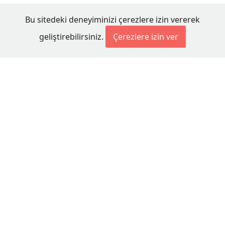
Bu sitedeki deneyiminizi çerezlere izin vererek
geliştirebilirsiniz.
Çerezlere izin ver
© 2026 Millet Media
KÜNYE
MİLLET MEDİA Kollektif Şirketi
Genel Yayın Yönetmeni:
Cengiz ÖMER
Yayın Koordinatörü:
Bilal BUDUR
Adres:
Miaouli 7-9, Xanthi 67100, GREECE