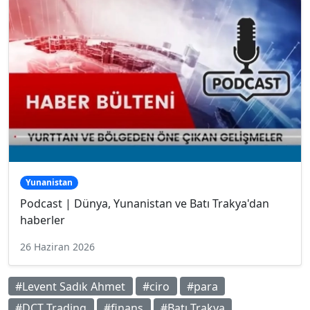
Yunanistan
Podcast | Dünya, Yunanistan ve Batı Trakya'dan
haberler
26 Haziran 2026
#Levent Sadık Ahmet
#ciro
#para
#DCT Trading
#finans
#Batı Trakya