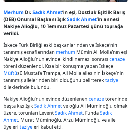
Merhum
Dr.
Sadık Ahmet
’in eşi, Dostluk Eşitlik Barış
(DEB) Onursal Başkanı Işık
Sadık Ahmet
’in annesi
Nakiye Alioğlu, 10 Temmuz Pazartesi günü toprağa
verildi.
İskeçe Türk Birliği eski başkanlarından ve İskeçe’nin
tanınmış esnaflarından
merhum
Mümin Ali Molla’nın eşi
Nakiye Alioğlu’nun evinde ikindi namazı sonrası
cenaze
töreni düzenlendi. Kısa bir konuşma yapan İskeçe
Müftü
sü Mustafa Trampa, Ali Molla ailesinin İskeçe’nin
tanınmış ailelerinden biri olduğunu belirterek
taziye
dileklerinde bulundu.
Nakiye Alioğlu’nun evinde düzenlenen
cenaze
töreninde
başta kızı Işık
Sadık Ahmet
ve oğlu Ali Müminoğlu olmak
üzere, torunları Levent
Sadık Ahmet
, Funda
Sadık
Ahmet
, Murat Müminoğlu, Arzu Müminoğlu ve aile
üyeleri
taziye
leri kabul etti.