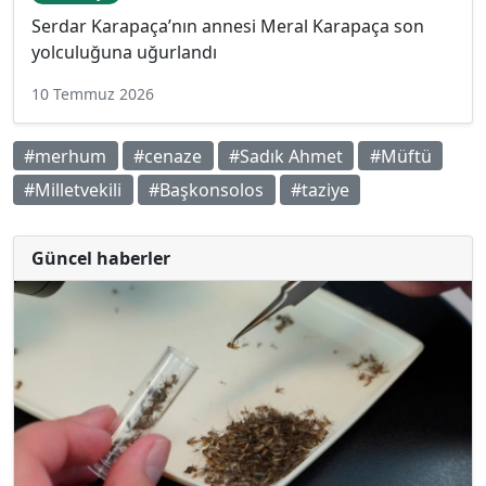
Serdar Karapaça’nın annesi Meral Karapaça son
yolculuğuna uğurlandı
10 Temmuz 2026
#merhum
#cenaze
#Sadık Ahmet
#Müftü
#Milletvekili
#Başkonsolos
#taziye
Güncel haberler