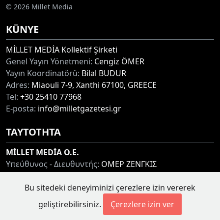
© 2026 Millet Media
KÜNYE
MİLLET MEDİA Kollektif Şirketi
Genel Yayın Yönetmeni:
Cengiz ÖMER
Yayın Koordinatörü:
Bilal BUDUR
Adres:
Miaouli 7-9, Xanthi 67100, GREECE
Tel:
+30 25410 77968
E-posta:
info@milletgazetesi.gr
ΤΑΥΤΟΤΗΤΑ
MİLLET MEDİA O.E.
Υπεύθυνος - Διευθυντής:
ΟΜΕΡ ΖΕΝΓΚΙΣ
Συντονιστής:
ΜΠΟΥΝΤΟΥΡ ΜΠΙΛΑΛ
Διεύθυνση:
ΜΙΑΟΥΛΗ 7-9, ΞΑΝΘΗ 67100
Bu sitedeki deneyiminizi çerezlere izin vererek
Τηλ:
+30 25410 77968
geliştirebilirsiniz.
Çerezlere izin ver
Ηλ. Διεύθυνση:
info@milletgazetesi.gr