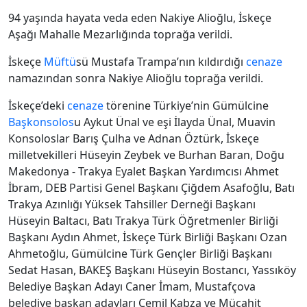
94 yaşında hayata veda eden Nakiye Alioğlu, İskeçe
Aşağı Mahalle Mezarlığında toprağa verildi.
İskeçe
Müftü
sü Mustafa Trampa’nın kıldırdığı
cenaze
namazından sonra Nakiye Alioğlu toprağa verildi.
İskeçe’deki
cenaze
törenine Türkiye’nin Gümülcine
Başkonsolos
u Aykut Ünal ve eşi İlayda Ünal, Muavin
Konsoloslar Barış Çulha ve Adnan Öztürk, İskeçe
milletvekilleri Hüseyin Zeybek ve Burhan Baran, Doğu
Makedonya - Trakya Eyalet Başkan Yardımcısı Ahmet
İbram, DEB Partisi Genel Başkanı Çiğdem Asafoğlu, Batı
Trakya Azınlığı Yüksek Tahsiller Derneği Başkanı
Hüseyin Baltacı, Batı Trakya Türk Öğretmenler Birliği
Başkanı Aydın Ahmet, İskeçe Türk Birliği Başkanı Ozan
Ahmetoğlu, Gümülcine Türk Gençler Birliği Başkanı
Sedat Hasan, BAKEŞ Başkanı Hüseyin Bostancı, Yassıköy
Belediye Başkan Adayı Caner İmam, Mustafçova
belediye başkan adayları Cemil Kabza ve Mücahit