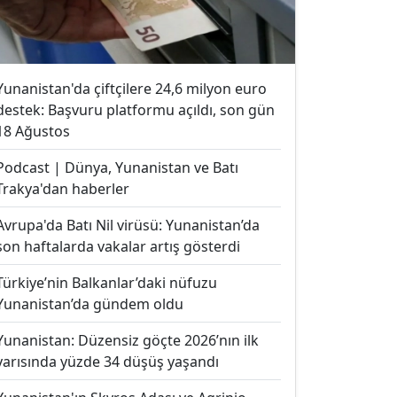
Yunanistan'da çiftçilere 24,6 milyon euro
destek: Başvuru platformu açıldı, son gün
18 Ağustos
Podcast | Dünya, Yunanistan ve Batı
Trakya'dan haberler
Avrupa'da Batı Nil virüsü: Yunanistan’da
son haftalarda vakalar artış gösterdi
Türkiye’nin Balkanlar’daki nüfuzu
Yunanistan’da gündem oldu
Yunanistan: Düzensiz göçte 2026’nın ilk
yarısında yüzde 34 düşüş yaşandı