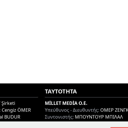
ΤΑΥΤΟΤΗΤΑ
 Şirketi
MİLLET MEDİA O.E.
:
Cengiz ÖMER
Υπεύθυνος - Διευθυντής:
ΟΜΕΡ ΖΕΝΓΚ
lal BUDUR
Συντονιστής:
ΜΠΟΥΝΤΟΥΡ ΜΠΙΛΑΛ
thi 67100, GREECE
Διεύθυνση:
ΜΙΑΟΥΛΗ 7-9, ΞΑΝΘΗ 671