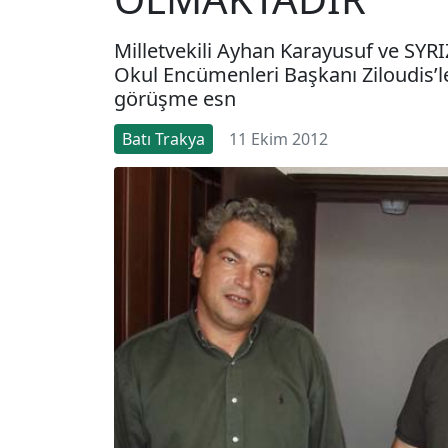
Milletvekili Ayhan Karayusuf ve SYR
Okul Encümenleri Başkanı Ziloudis’le
görüşme esn
Batı Trakya
11 Ekim 2012