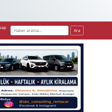
sap
Ara