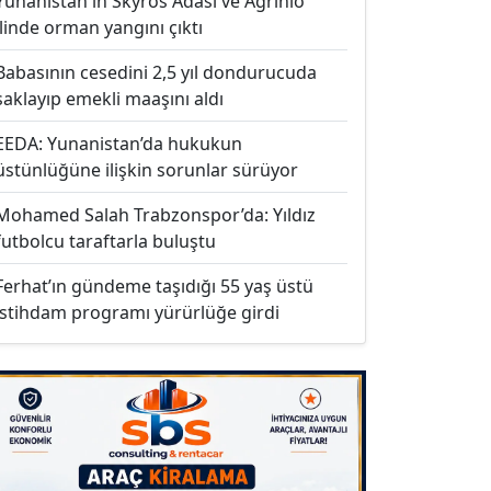
Yunanistan'ın Skyros Adası ve Agrinio
ilinde orman yangını çıktı
Babasının cesedini 2,5 yıl dondurucuda
saklayıp emekli maaşını aldı
EEDA: Yunanistan’da hukukun
üstünlüğüne ilişkin sorunlar sürüyor
Mohamed Salah Trabzonspor’da: Yıldız
futbolcu taraftarla buluştu
Ferhat’ın gündeme taşıdığı 55 yaş üstü
istihdam programı yürürlüğe girdi