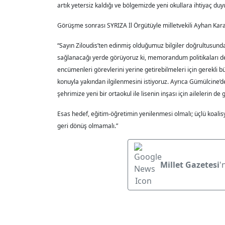
artık yetersiz kaldığı ve bölgemizde yeni okullara ihtiyaç duy
Görüşme sonrası SYRIZA İl Örgütüyle milletvekili Ayhan Karay
“Sayın Ziloudis’ten edinmiş olduğumuz bilgiler doğrultusunda
sağlanacağı yerde görüyoruz ki, memorandum politikaları dev
encümenleri görevlerini yerine getirebilmeleri için gerekli b
konuyla yakından ilgilenmesini istiyoruz. Ayrıca Gümülcine’d
şehrimize yeni bir ortaokul ile lisenin inşası için ailelerin de
Esas hedef, eğitim-öğretimin yenilenmesi olmalı; üçlü koali
geri dönüş olmamalı.”
Millet Gazetesi
'