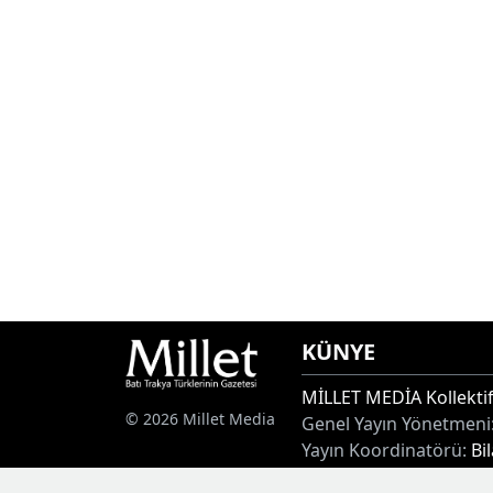
KÜNYE
MİLLET MEDİA Kollektif
© 2026 Millet Media
Genel Yayın Yönetmeni
Yayın Koordinatörü:
Bi
Adres:
Miaouli 7-9, Xan