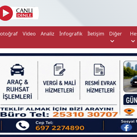
Fotoğraf
Video
Analiz
İnfografik
İletişim
Diğer
He