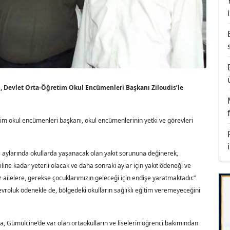
, Devlet Orta-Öğretim Okul Encümenleri Başkanı Ziloudis’le
im okul encümenleri başkanı, okul encümenlerinin yetki ve görevleri
kış aylarında okullarda yaşanacak olan yakıt sorununa değinerek,
tiline kadar yeterli olacak ve daha sonraki aylar için yakıt ödeneği ve
z ailelere, gerekse çocuklarımızın geleceği için endişe yaratmaktadır.”
evroluk ödenekle de, bölgedeki okulların sağlıklı eğitim veremeyeceğini
a, Gümülcine’de var olan ortaokulların ve liselerin öğrenci bakımından