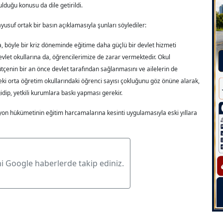
ulduğu konusu da dile getirildi.
usuf ortak bir basın açıklamasıyla şunları söylediler:
, böyle bir kriz döneminde eğitime daha güçlü bir devlet hizmeti
let okullarına da, öğrencilerimize de zarar vermektedir. Okul
ütçenin bir an önce devlet tarafından sağlanmasını ve ailelerin de
eki orta öğretim okullarındaki öğrenci sayısı çokluğunu göz önüne alarak,
 gidip, yetkili kurumlara baskı yapması gerekir.
syon hükümetinin eğitim harcamalarına kesinti uygulamasıyla eski yıllara
ni Google haberlerde takip ediniz.